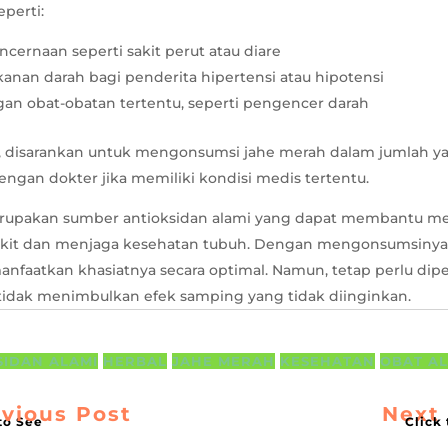
perti:
ernaan seperti sakit perut atau diare
anan darah bagi penderita hipertensi atau hipotensi
gan obat-obatan tertentu, seperti pengencer darah
u, disarankan untuk mengonsumsi jahe merah dalam jumlah y
engan dokter jika memiliki kondisi medis tertentu.
rupakan sumber antioksidan alami yang dapat membantu m
kit dan menjaga kesehatan tubuh. Dengan mengonsumsinya s
anfaatkan khasiatnya secara optimal. Namun, tetap perlu dip
tidak menimbulkan efek samping yang tidak diinginkan.
SIDAN ALAMI
HERBAL
JAHE MERAH
KESEHATAN
OBAT A
vious Post
Next