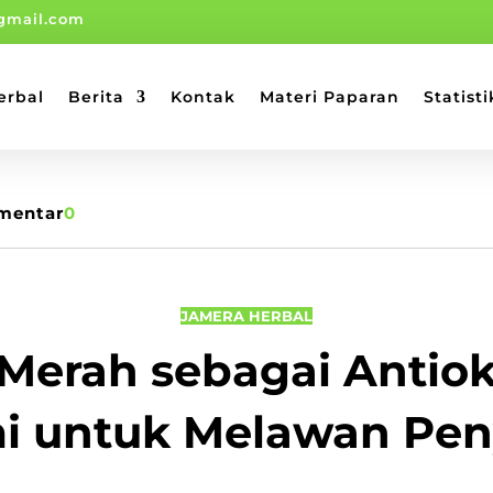
gmail.com
erbal
Berita
Kontak
Materi Paparan
Statisti
mentar
0
JAMERA HERBAL
Merah sebagai Antio
i untuk Melawan Pen