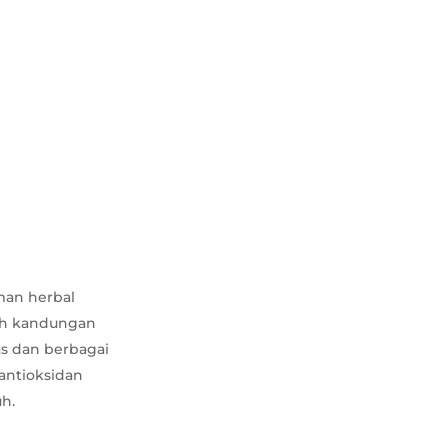
aman herbal
lah kandungan
as dan berbagai
antioksidan
h.