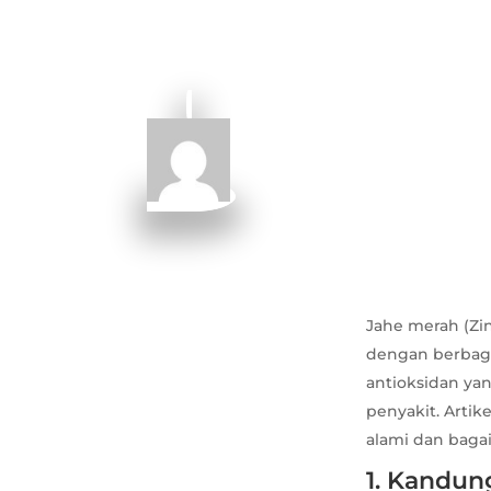
Jahe merah (Zin
dengan berbaga
antioksidan ya
penyakit. Arti
alami dan bag
1. Kandun