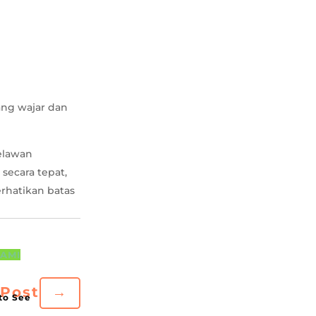
ang wajar dan
elawan
ecara tepat,
erhatikan batas
LAMI
 Post
→