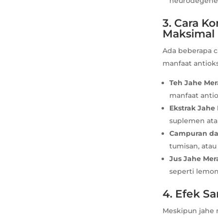
neurodegener
3. Cara K
Maksimal
Ada beberapa c
manfaat antioks
Teh Jahe Mer
manfaat antio
Ekstrak Jahe
suplemen ata
Campuran da
tumisan, ata
Jus Jahe Mer
seperti lemo
4. Efek S
Meskipun jahe 