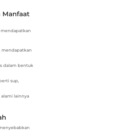
n Manfaat
ar mendapatkan
k mendapatkan
s dalam bentuk
rti sup,
alami lainnya
ah
t menyebabkan