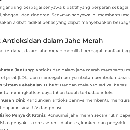
gandung berbagai senyawa bioaktif yang berperan sebagai a
ol, shogaol, dan zingeron. Senyawa-senyawa ini membantu mel
usakan akibat radikal bebas yang dapat menyebabkan berbaga
t Antioksidan dalam Jahe Merah
ng terdapat dalam jahe merah memiliki berbagai manfaat bag
ehatan Jantung:
Antioksidan dalam jahe merah membantu 
erol jahat (LDL) dan mencegah penyumbatan pembuluh darah
n Sistem Kekebalan Tubuh:
Dengan melawan radikal bebas, 
tu meningkatkan daya tahan tubuh terhadap infeksi.
nuaan Dini:
Kandungan antioksidannya membantu menguran
at paparan sinar UV dan polusi.
siko Penyakit Kronis:
Konsumsi jahe merah secara rutin da
siko penyakit kronis seperti diabetes, kanker, dan penyakit