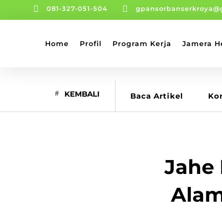


081-327-051-504
gpansorbanserkroya@
Home
Profil
Program Kerja
Jamera H
KEMBALI
Baca Artikel
Ko
Jahe 
Alam