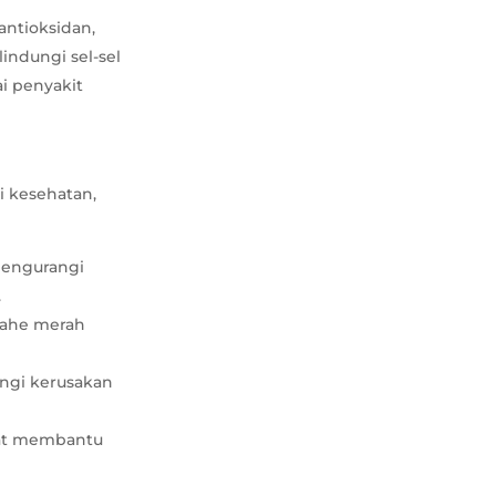
ntioksidan,
indungi sel-sel
i penyakit
i kesehatan,
mengurangi
.
jahe merah
gi kerusakan
pat membantu