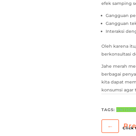
efek samping se
Gangguan penc
Gangguan tek
Interaksi den
Oleh karena it
berkonsultasi d
Jahe merah me
berbagai penya
kita dapat mem
konsumsi agar 
TAGS:
ANTIOK
←
Pre