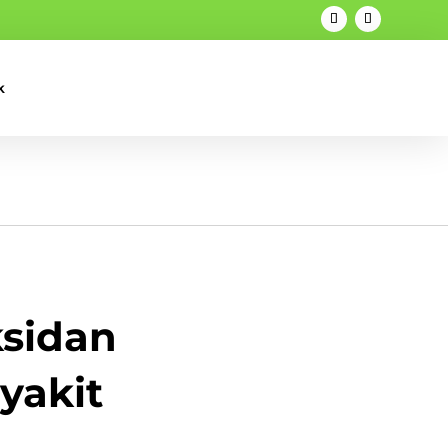
k
ksidan
yakit