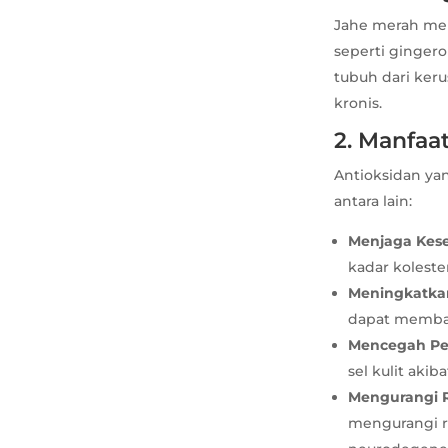
Jahe merah men
seperti ginger
tubuh dari ker
kronis.
2. Manfaa
Antioksidan ya
antara lain:
Menjaga Kes
kadar kolest
Meningkatka
dapat memban
Mencegah Pe
sel kulit akib
Mengurangi Ri
mengurangi ri