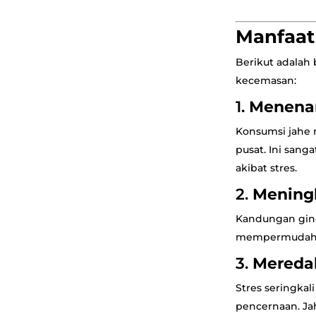
Manfaat
Berikut adalah
kecemasan:
1.
Menenan
Konsumsi jahe 
pusat. Ini san
akibat stres.
2.
Meningk
Kandungan ging
mempermudah pr
3.
Meredak
Stres seringkal
pencernaan. Ja