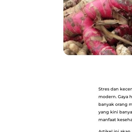
Stres dan kece
modern. Gaya h
banyak orang m
yang kini banya
manfaat keseha
Artikel ini a