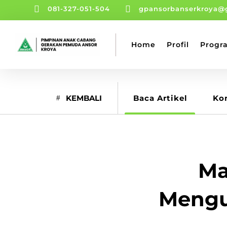


081-327-051-504
gpansorbanserkroya@
Home
Profil
Progr
KEMBALI
Baca Artikel
Ko
Ma
Mengu