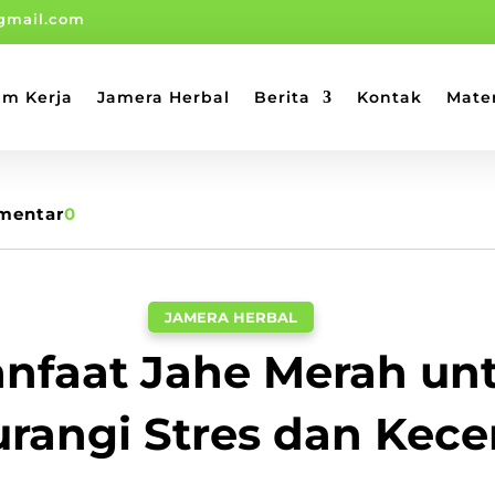
gmail.com
am Kerja
Jamera Herbal
Berita
Kontak
Mate
mentar
0
JAMERA HERBAL
nfaat Jahe Merah un
rangi Stres dan Kec