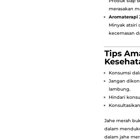
Produk siap s
merasakan ma
Aromaterapi
Minyak atsir
kecemasan da
Tips Am
Kesehat
Konsumsi dala
Jangan dikon
lambung.
Hindari kons
Konsultasikan
Jahe merah buka
dalam mendukun
dalam jahe mer