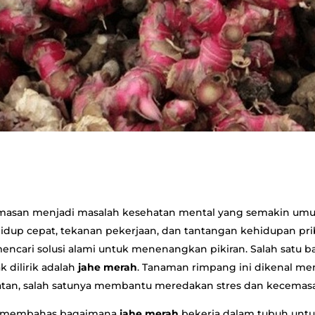
masan menjadi masalah kesehatan mental yang semakin umu
idup cepat, tekanan pekerjaan, dan tantangan kehidupan p
encari solusi alami untuk menenangkan pikiran. Salah satu b
k dilirik adalah
jahe merah
. Tanaman rimpang ini dikenal mem
tan, salah satunya membantu meredakan stres dan kecemasan
kan membahas bagaimana
jahe merah
bekerja dalam tubuh unt