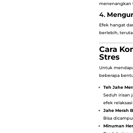
menenangkan t
4.
Mengur
Efek hangat da
berlebih, teru
Cara Ko
Stres
Untuk mendapa
beberapa bentu
Teh Jahe Me
Seduh irisan
efek relaksas
Jahe Merah 
Bisa dicampur
Minuman Herb