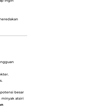
ap ingin
 meredakan
gangguan
kter.
s.
 potensi besar
minyak atsiri
an