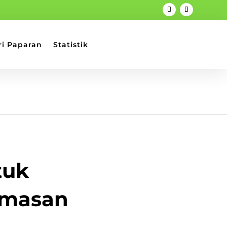
ri Paparan
Statistik
tuk
emasan