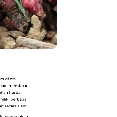
m di era
ribadi membuat
ahan herbal
iliki berbagai
 secara alami.
uk menurunkan