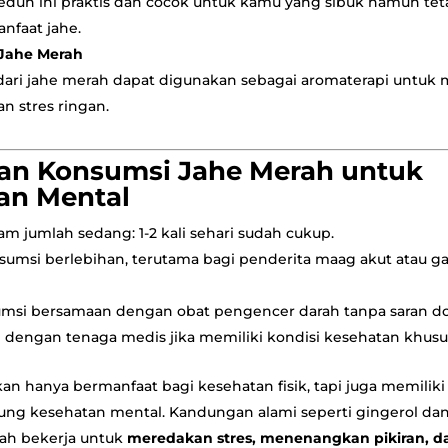
eduh ini praktis dan cocok untuk kamu yang sibuk namun tet
nfaat jahe.
 Jahe Merah
i dari jahe merah dapat digunakan sebagai aromaterapi untuk
n stres ringan.
an Konsumsi Jahe Merah untuk
an Mental
m jumlah sedang: 1-2 kali sehari sudah cukup.
sumsi berlebihan, terutama bagi penderita maag akut atau 
umsi bersamaan dengan obat pengencer darah tanpa saran do
 dengan tenaga medis jika memiliki kondisi kesehatan khusu
n hanya bermanfaat bagi kesehatan fisik, tapi juga memiliki
g kesehatan mental. Kandungan alami seperti gingerol dan 
ah bekerja untuk
meredakan stres, menenangkan pikiran, d