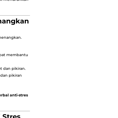
enangkan
enenangkan.
 dapat membantu
 dan pikiran.
dan pikiran
rbal anti-stres
 Stres