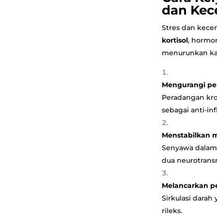
dan Ke
Stres dan kece
kortisol
, hormo
menurunkan kad
Mengurangi p
Peradangan kro
sebagai anti-i
Menstabilkan 
Senyawa dalam
dua neurotrans
Melancarkan p
Sirkulasi darah
rileks.