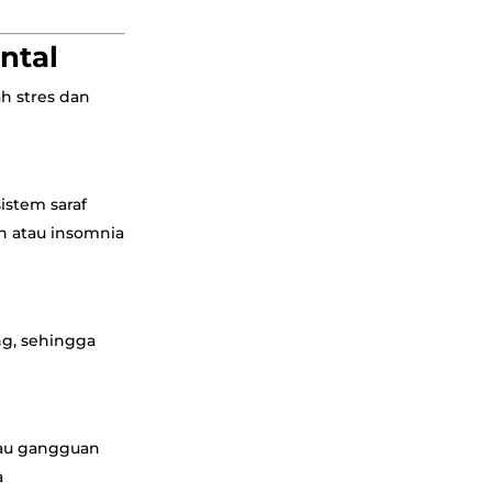
ntal
h stres dan
istem saraf
n atau insomnia
g, sehingga
atau gangguan
a