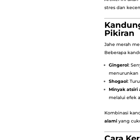
stres dan kece
Kandung
Pikiran
Jahe merah me
Beberapa kandu
Gingerol
: Se
menurunkan p
Shogaol
: Tur
Minyak atsiri
melalui efek 
Kombinasi kand
alami
yang cuku
Cara Ke