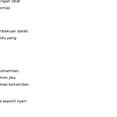
engan obat
emia).
mbekuan darah.
vidu yang
kehamilan,
him jika
kasi kehamilan.
 seperti nyeri