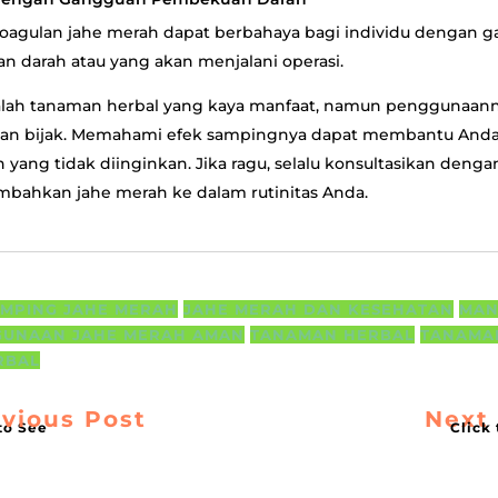
koagulan jahe merah dapat berbahaya bagi individu dengan 
 darah atau yang akan menjalani operasi.
alah tanaman herbal yang kaya manfaat, namun penggunaann
gan bijak. Memahami efek sampingnya dapat membantu And
n yang tidak diinginkan. Jika ragu, selalu konsultasikan deng
ahkan jahe merah ke dalam rutinitas Anda.
AMPING JAHE MERAH
JAHE MERAH DAN KESEHATAN
MAN
GUNAAN JAHE MERAH AMAN
TANAMAN HERBAL
TANAMA
RBAL
vious Post
Next