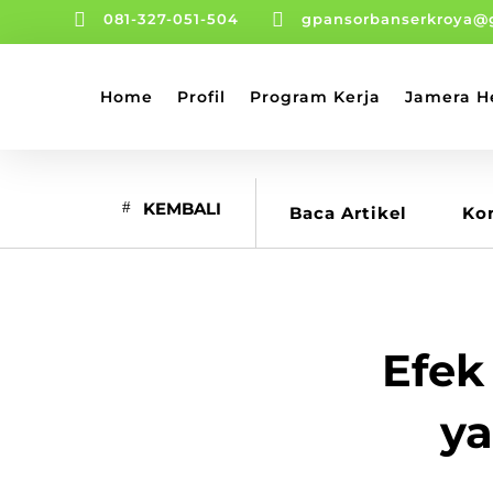


081-327-051-504
gpansorbanserkroya@
Home
Profil
Program Kerja
Jamera H
KEMBALI
Baca Artikel
Ko
Efek
ya