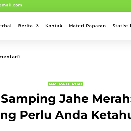
gmail.com
erbal
Berita
Kontak
Materi Paparan
Statisti
mentar
0
JAMERA HERBAL
 Samping Jahe Merah
ng Perlu Anda Ketah