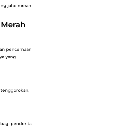
ping jahe merah
 Merah
uan pencernaan
nya yang
u tenggorokan,
 bagi penderita