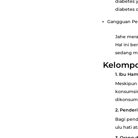
diabetes 
diabetes 
Gangguan Pe
Jahe mera
Hal ini b
sedang me
Kelompo
1. Ibu Ha
Meskipun 
konsumsin
dikonsums
2. Pender
Bagi pend
ulu hati 
3. Orang