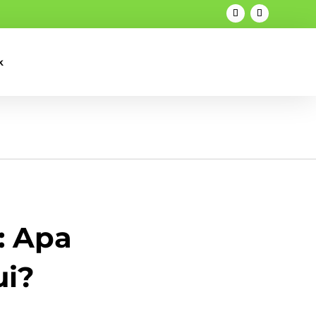
k
: Apa
ui?