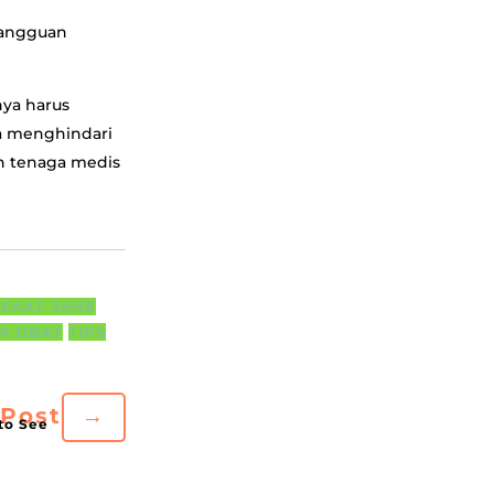
gangguan
ya harus
a menghindari
an tenaga medis
FAAT JAHE
N OBAT
TIPS
 Post
→