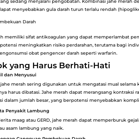
yang sedang menjalani pengobatan. Kombinasi jahe merah d
dapat menyebabkan gula darah turun terlalu rendah (hipoglik
mbekuan Darah
h memiliki sifat antikoagulan yang dapat memperlambat pe
erpotensi meningkatkan risiko perdarahan, terutama bagi indi
ngonsumsi obat pengencer darah seperti warfarin.
k yang Harus Berhati-Hati
mil dan Menyusui
jahe merah sering digunakan untuk mengatasi mual selama 
ya harus dibatasi. Jahe merah dapat merangsang kontraksi ra
i dalam jumlah besar, yang berpotensi menyebabkan kompli
ita Penyakit Lambung
erita maag atau GERD, jahe merah dapat memperburuk gejala
atau asam lambung yang naik.
 dengan Gangguan Pembekuan Darah