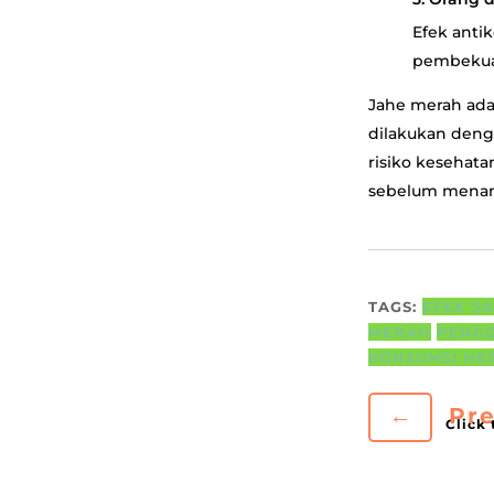
Efek anti
pembekuan
Jahe merah ad
dilakukan den
risiko kesehata
sebelum menamb
TAGS:
EFEK S
MERAH
PENG
KONSUMSI HE
←
Pre