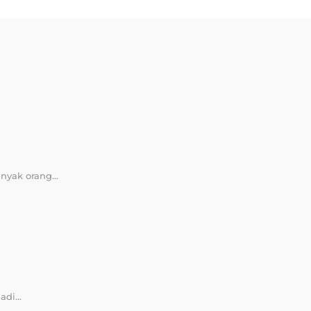
yak orang...
di...