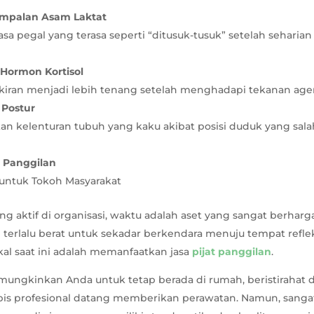
palan Asam Laktat
sa pegal yang terasa seperti “ditusuk-tusuk” setelah seharian 
Hormon Kortisol
iran menjadi lebih tenang setelah menghadapi tekanan agen
 Postur
n kelenturan tubuh yang kaku akibat posisi duduk yang salah
t Panggilan
n untuk Tokoh Masyarakat
g aktif di organisasi, waktu adalah aset yang sangat berharga.
h terlalu berat untuk sekadar berkendara menuju tempat reflek
kal saat ini adalah memanfaatkan jasa
pijat panggilan
.
mungkinkan Anda untuk tetap berada di rumah, beristirahat
pis profesional datang memberikan perawatan. Namun, sanga