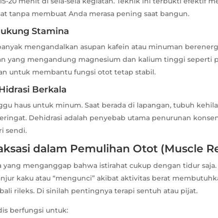
15-20 menit di sela-sela kegiatan. Teknik ini terbukti efektif
usat tanpa membuat Anda merasa pening saat bangun.
dukung Stamina
u banyak mengandalkan asupan kafein atau minuman berenergi
an yang mengandung magnesium dan kalium tinggi seperti p
n untuk membantu fungsi otot tetap stabil.
Hidrasi Berkala
u haus untuk minum. Saat berada di lapangan, tubuh kehil
 keringat. Dehidrasi adalah penyebab utama penurunan konsen
i sendi.
aksasi dalam Pemulihan Otot (Muscle R
a yang menganggap bahwa istirahat cukup dengan tidur saja. 
anjur kaku atau “mengunci” akibat aktivitas berat membutuh
ali rileks. Di sinilah pentingnya terapi sentuh atau pijat.
dis berfungsi untuk: