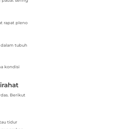
g padat sering
at rapat pleno
i dalam tubuh
na kondisi
irahat
das. Berikut
au tidur