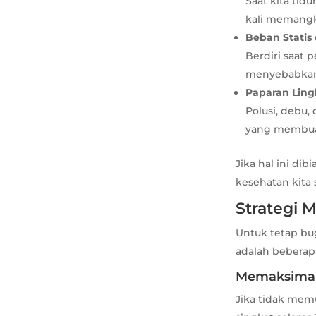
Saat kita tid
kali memangka
Beban Statis
Berdiri saat 
menyebabkan 
Paparan Lin
Polusi, debu
yang membuat
Jika hal ini di
kesehatan kita
Strategi 
Untuk tetap bu
adalah beberap
Memaksimal
Jika tidak mem