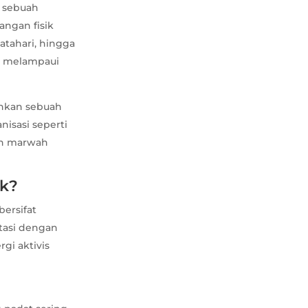
h sebuah
ngan fisik
atahari, hingga
a melampaui
inkan sebuah
nisasi seperti
kan marwah
ik?
bersifat
tasi dengan
gi aktivis