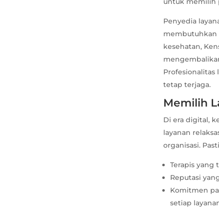
untuk memilih p
Penyedia layan
membutuhkan pe
kesehatan, Ken
mengembalikan 
Profesionalitas
tetap terjaga.
Memilih 
Di era digital
layanan relaksa
organisasi. Pas
Terapis yang 
Reputasi yang
Komitmen pad
setiap layana