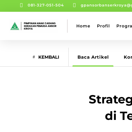


081-327-051-504
gpansorbanserkroya@
Home
Profil
Progr
KEMBALI
Baca Artikel
Ko
Strate
di T