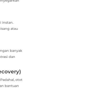
 menyegarkan
 instan.
isang atau
angan banyak
trasi dan
ecovery)
Padahal, otot
kan bantuan