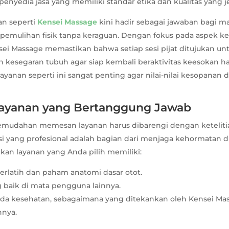
enyedia jasa yang memiliki standar etika dan kualitas yang je
an seperti
Kensei Massage
kini hadir sebagai jawaban bagi m
mulihan fisik tanpa keraguan. Dengan fokus pada aspek k
sei Massage memastikan bahwa setiap sesi pijat ditujukan un
kesegaran tubuh agar siap kembali beraktivitas keesokan ha
 layanan seperti ini sangat penting agar nilai-nilai kesopanan
Layanan yang Bertanggung Jawab
, kemudahan memesan layanan harus dibarengi dengan keteliti
si yang profesional adalah bagian dari menjaga kehormatan d
tikan layanan yang Anda pilih memiliki:
terlatih dan paham anatomi dasar otot.
 baik di mata pengguna lainnya.
a kesehatan, sebagaimana yang ditekankan oleh Kensei Ma
nnya.