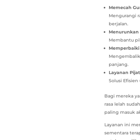
Memecah Gum
Mengurangi ra
berjalan.
Menurunkan 
Membantu pik
Memperbaiki
Mengembalika
panjang.
Layanan Pija
Solusi Efisie
Bagi mereka yan
rasa lelah suda
paling masuk a
Layanan ini me
sementara tera