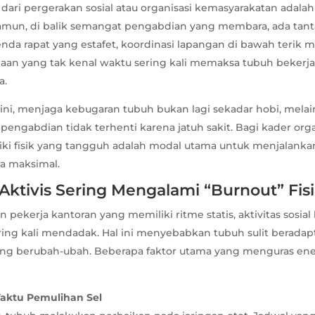
dari pergerakan sosial atau organisasi kemasyarakatan adala
mun, di balik semangat pengabdian yang membara, ada tanta
nda rapat yang estafet, koordinasi lapangan di bawah terik m
aan yang tak kenal waktu sering kali memaksa tubuh bekerj
a.
ini, menjaga kebugaran tubuh bukan lagi sekadar hobi, mela
pengabdian tidak terhenti karena jatuh sakit. Bagi kader orga
liki fisik yang tangguh adalah modal utama untuk menjalan
ra maksimal.
ktivis Sering Mengalami “Burnout” Fis
pekerja kantoran yang memiliki ritme statis, aktivitas sosial 
ring kali mendadak. Hal ini menyebabkan tubuh sulit beradap
yang berubah-ubah. Beberapa faktor utama yang menguras ener
aktu Pemulihan Sel