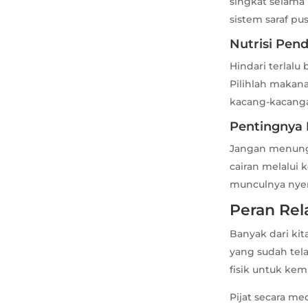
singkat selama 
sistem saraf p
Nutrisi Pen
Hindari terlal
Pilihlah makan
kacang-kacanga
Pentingnya 
Jangan menungg
cairan melalui
munculnya nyer
Peran Rel
Banyak dari kit
yang sudah tel
fisik untuk kemb
Pijat secara me