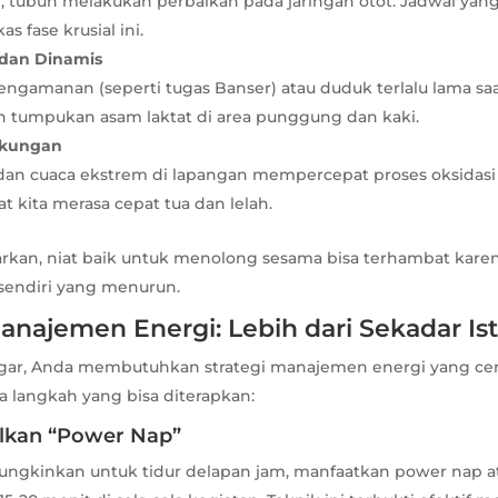
ur, tubuh melakukan perbaikan pada jaringan otot. Jadwal yan
s fase krusial ini.
 dan Dinamis
pengamanan (seperti tugas Banser) atau duduk terlalu lama sa
tumpukan asam laktat di area punggung dan kaki.
gkungan
, dan cuaca ekstrem di lapangan mempercepat proses oksidas
 kita merasa cepat tua dan lelah.
biarkan, niat baik untuk menolong sesama bisa terhambat kare
 sendiri yang menurun.
Manajemen Energi: Lebih dari Sekadar Ist
gar, Anda membutuhkan strategi manajemen energi yang cer
a langkah yang bisa diterapkan:
kan “Power Nap”
ungkinkan untuk tidur delapan jam, manfaatkan power nap at