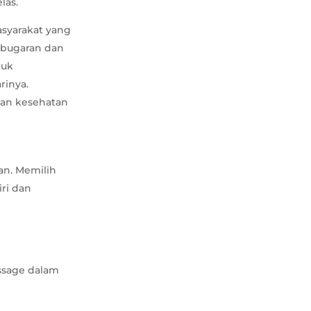
las.
asyarakat yang
ebugaran dan
tuk
rinya.
 dan kesehatan
an. Memilih
iri dan
ssage dalam