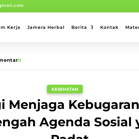
gmail.com
am Kerja
Jamera Herbal
Berita
Kontak
Mate
mentar
0
KESEHATAN
gi Menjaga Kebugara
engah Agenda Sosial