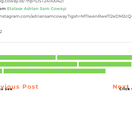
log.coway.id/?hp=DST241100421
ram
Etalase Adrian Sam Coway
:
.instagram.com/adriansamcoway?igsh=MTIwenRweTl2eDM2cQ
2
RIFIER UNTUK RESTORAN
HARGA AIR PURIFIER COWAY 20
N FILTER COWAY VS MEREK LAIN
SOLUSI UDARA BERSIH
N
WATER PURIFIER KAPASITAS BESAR COWAY
vious Post
Next