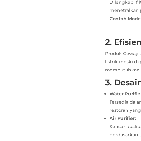
Dilengkapi fi
menetralkan p
Contoh Model
2. Efisi
Produk Coway t
listrik meski d
membutuhkan op
3. Desai
Water Purifie
Tersedia dal
restoran yan
Air Purifier:
Sensor kualit
berdasarkan t