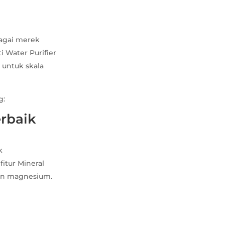
bagai merek
 Water Purifier
 untuk skala
g:
erbaik
k
itur Mineral
an magnesium.