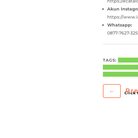
https://ecata
Akun Instag
https://www
Whatsapp:
0877-7627-325
TAGS:
AIR PU
PERBANDINGA
PERKANTORA
←
Pre