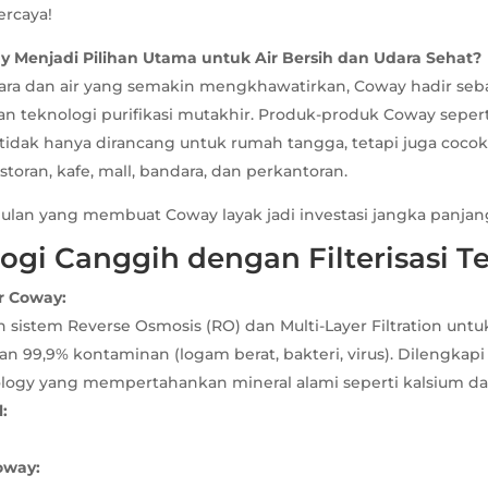
ercaya!
Menjadi Pilihan Utama untuk Air Bersih dan Udara Sehat?
udara dan air yang semakin mengkhawatirkan, Coway hadir se
n teknologi purifikasi mutakhir. Produk-produk Coway seperti
r tidak hanya dirancang untuk rumah tangga, tetapi juga cocok
storan, kafe, mall, bandara, dan perkantoran.
ulan yang membuat Coway layak jadi investasi jangka panjan
logi Canggih dengan Filterisasi T
er Coway:
sistem Reverse Osmosis (RO) dan Multi-Layer Filtration untu
 99,9% kontaminan (logam berat, bakteri, virus). Dilengkapi f
logy yang mempertahankan mineral alami seperti kalsium d
:
Coway: