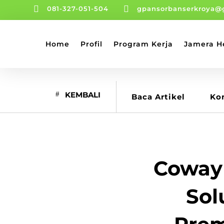


081-327-051-504
gpansorbanserkroya@
Home
Profil
Program Kerja
Jamera H
KEMBALI
Baca Artikel
Ko
Coway 
Sol