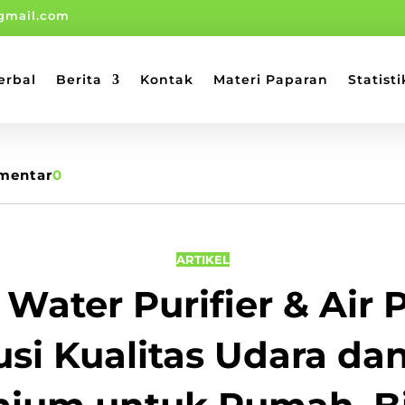
gmail.com
erbal
Berita
Kontak
Materi Paparan
Statisti
mentar
0
ARTIKEL
Water Purifier & Air Pu
usi Kualitas Udara dan