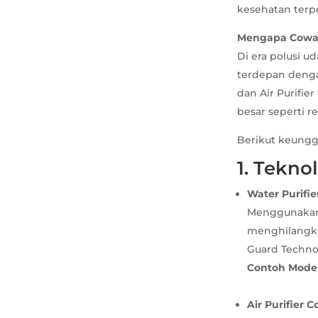
kesehatan terp
Mengapa Coway 
Di era polusi 
terdepan denga
dan Air Purifie
besar seperti re
Berikut keungg
1. Tekno
Water Purifi
Menggunakan 
menghilangkan
Guard Techno
Contoh Model
Air Purifier 