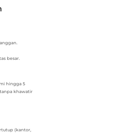
n
langgan.
tas besar.
smi hingga 5
 tanpa khawatir
rtutup (kantor,