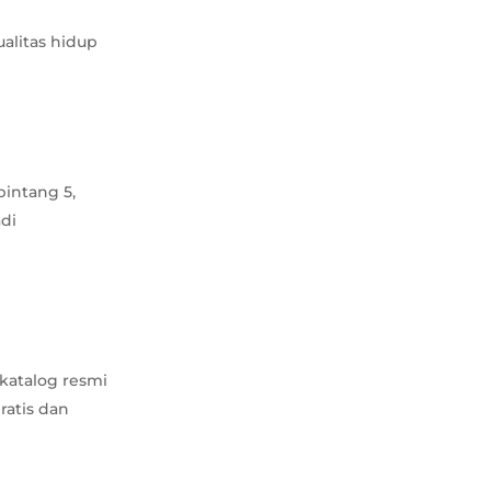
alitas hidup
bintang 5,
adi
katalog resmi
ratis dan