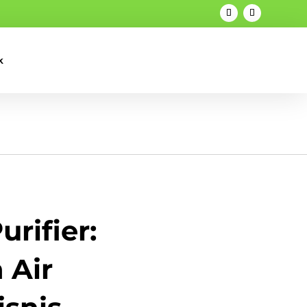
k
rifier:
 Air