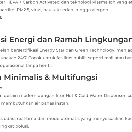
lter HEPA + Carbon Activated dan teknologi Plasma Ion yang ef
artikel PM2.5, virus, bau tak sedap, hingga alergen.
:
ensi Energi dan Ramah Lingkunga
elah bersertifikasi Energy Star dan Green Technology, menj
igunakan 24/7. Cocok untuk fasilitas publik seperti mall atau b
erasional tanpa henti.
n Minimalis & Multifungsi
r:
am desain modern dengan fitur Hot & Cold Water Dispenser, c
g membutuhkan air panas instan.
as udara real-time dan mode otomatis yang menyesuaikan kece
ingkat polusi.