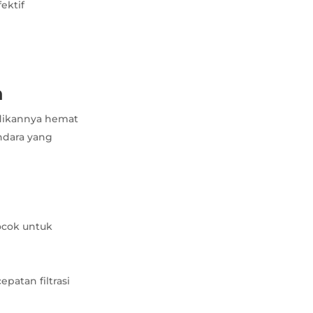
ektif
n
adikannya hemat
andara yang
ocok untuk
patan filtrasi