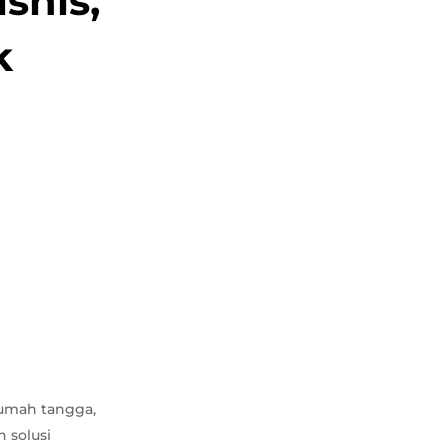
snis,
k
rumah tangga,
 solusi