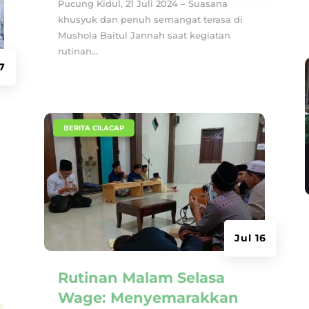
Pucung Kidul, 21 Juli 2024 – Suasana
khusyuk dan penuh semangat terasa di
Mushola Baitul Jannah saat kegiatan
rutinan...
17
|
BERITA CILACAP
Jul 16
Rutinan Malam Selasa
Wage: Menyemarakkan