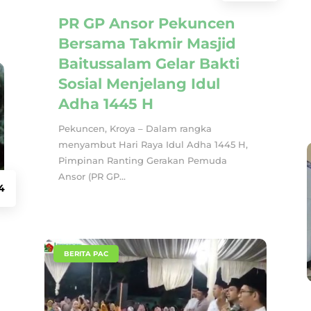
PR GP Ansor Pekuncen
Bersama Takmir Masjid
Baitussalam Gelar Bakti
Sosial Menjelang Idul
Adha 1445 H
Pekuncen, Kroya – Dalam rangka
menyambut Hari Raya Idul Adha 1445 H,
Pimpinan Ranting Gerakan Pemuda
Ansor (PR GP...
4
|
BERITA PAC