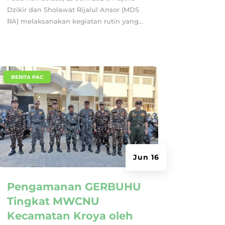
Dzikir dan Sholawat Rijalul Ansor (MDS
RA) melaksanakan kegiatan rutin yang...
|
BERITA PAC
Jun 16
Pengamanan GERBUHU
Tingkat MWCNU
Kecamatan Kroya oleh