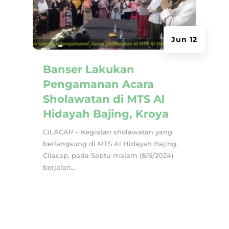
Jun 12
Banser Lakukan
Pengamanan Acara
Sholawatan di MTS Al
Hidayah Bajing, Kroya
CILACAP – Kegiatan sholawatan yang
berlangsung di MTS Al Hidayah Bajing,
Cilacap, pada Sabtu malam (8/6/2024)
berjalan...