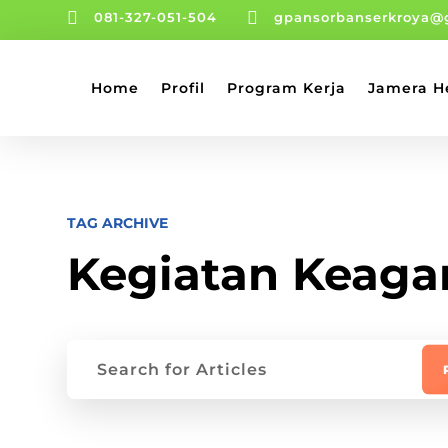


081-327-051-504
gpansorbanserkroya@
Home
Profil
Program Kerja
Jamera H
TAG ARCHIVE
Kegiatan Keag