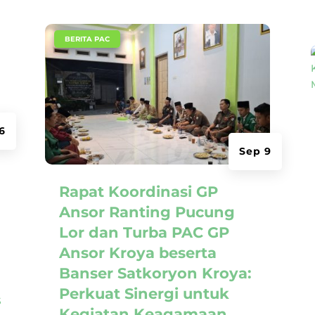
|
BERITA PAC
6
Sep 9
Rapat Koordinasi GP
Ansor Ranting Pucung
Lor dan Turba PAC GP
Ansor Kroya beserta
Banser Satkoryon Kroya:
Perkuat Sinergi untuk
Kegiatan Keagamaan