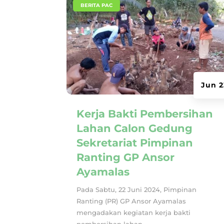
|
BERITA PAC
Jun 2
Kerja Bakti Pembersihan
Lahan Calon Gedung
Sekretariat Pimpinan
Ranting GP Ansor
Ayamalas
Pada Sabtu, 22 Juni 2024, Pimpinan
Ranting (PR) GP Ansor Ayamalas
mengadakan kegiatan kerja bakti