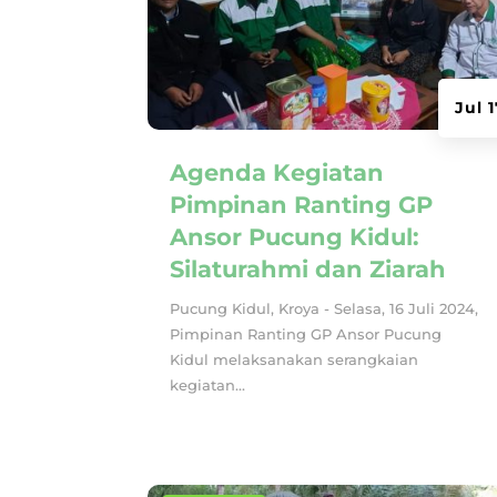
Jul 
Agenda Kegiatan
Pimpinan Ranting GP
Ansor Pucung Kidul:
Silaturahmi dan Ziarah
Pucung Kidul, Kroya - Selasa, 16 Juli 2024,
Pimpinan Ranting GP Ansor Pucung
Kidul melaksanakan serangkaian
kegiatan...