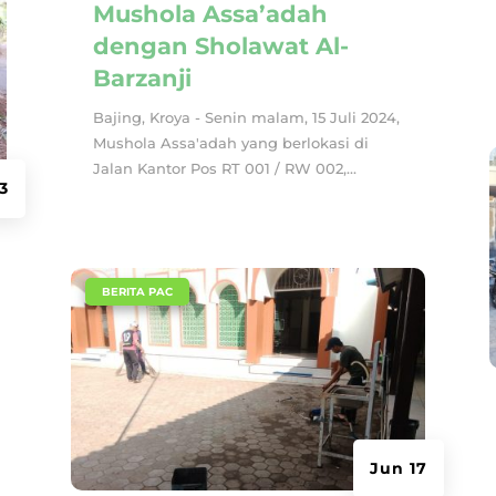
Mushola Assa’adah
dengan Sholawat Al-
Barzanji
Bajing, Kroya - Senin malam, 15 Juli 2024,
Mushola Assa'adah yang berlokasi di
Jalan Kantor Pos RT 001 / RW 002,...
3
|
BERITA PAC
Jun 17