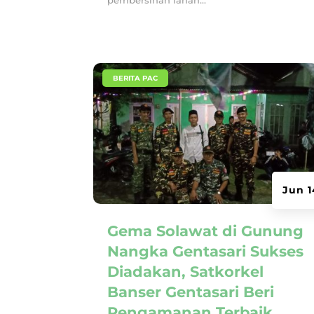
pembersihan lahan...
|
BERITA PAC
Jun 1
Gema Solawat di Gunung
Nangka Gentasari Sukses
Diadakan, Satkorkel
Banser Gentasari Beri
Pengamanan Terbaik