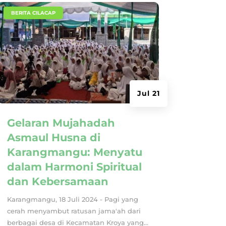
|
BERITA CILACAP
Jul 21
Gelaran Mujahadah
Asmaul Husna di
Karangmangu: Menyatu
dalam Harmoni Spiritual
dan Kebersamaan
Karangmangu, 18 Juli 2024 - Pagi yang
cerah menyambut ratusan jama'ah dari
berbagai desa di Kecamatan Kroya yang...