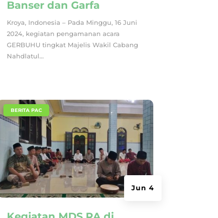
Banser dan Garfa
Kroya, Indonesia – Pada Minggu, 16 Juni
2024, kegiatan pengamanan acara
GERBUHU tingkat Majelis Wakil Cabang
Nahdlatul...
|
BERITA PAC
Jun 4
Kegiatan MDS RA di