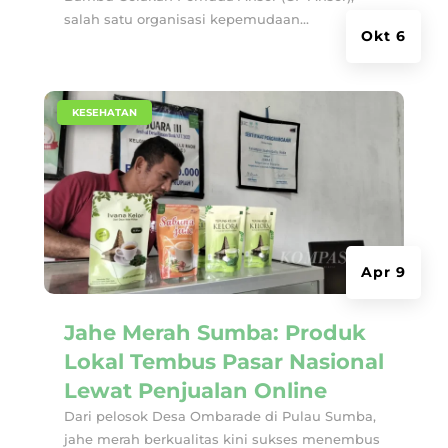
salah satu organisasi kepemudaan...
Okt 6
|
KESEHATAN
Apr 9
Jahe Merah Sumba: Produk
Lokal Tembus Pasar Nasional
Lewat Penjualan Online
Dari pelosok Desa Ombarade di Pulau Sumba,
jahe merah berkualitas kini sukses menembus