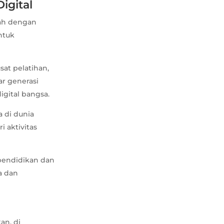
igital
lah dengan
ntuk
sat pelatihan,
gar generasi
igital bangsa.
 di dunia
i aktivitas
 pendidikan dan
a dan
an, di