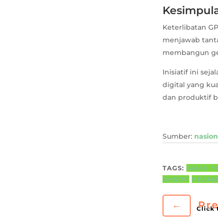
Kesimpul
Keterlibatan G
menjawab tanta
membangun gera
Inisiatif ini s
digital yang ku
dan produktif b
Sumber:
nasion
TAGS:
ANAK 
ANSOR
KEAMA
←
Pre