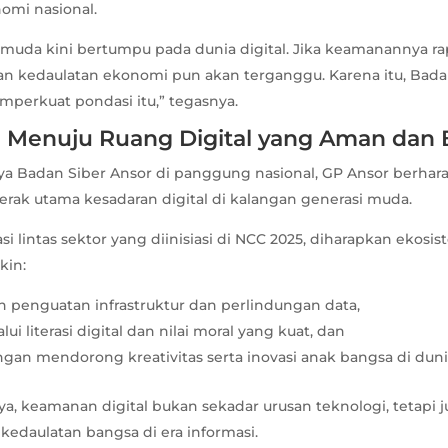
omi nasional.
muda kini bertumpu pada dunia digital. Jika keamanannya r
dan kedaulatan ekonomi pun akan terganggu. Karena itu, Bada
mperkuat pondasi itu,” tegasnya.
i Menuju Ruang Digital yang Aman dan 
a Badan Siber Ansor di panggung nasional, GP Ansor berhar
rak utama kesadaran digital di kalangan generasi muda.
si lintas sektor yang diinisiasi di NCC 2025, diharapkan ekosis
kin:
 penguatan infrastruktur dan perlindungan data,
lui literasi digital dan nilai moral yang kuat, dan
ngan mendorong kreativitas serta inovasi anak bangsa di dun
a, keamanan digital bukan sekadar urusan teknologi, tetapi j
kedaulatan bangsa di era informasi.