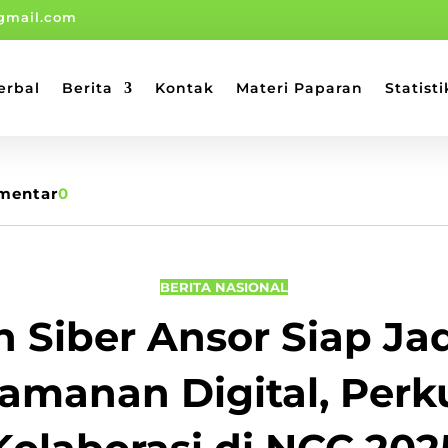
gmail.com
erbal
Berita
Kontak
Materi Paparan
Statisti
mentar
0
BERITA NASIONAL
 Siber Ansor Siap Ja
amanan Digital, Perk