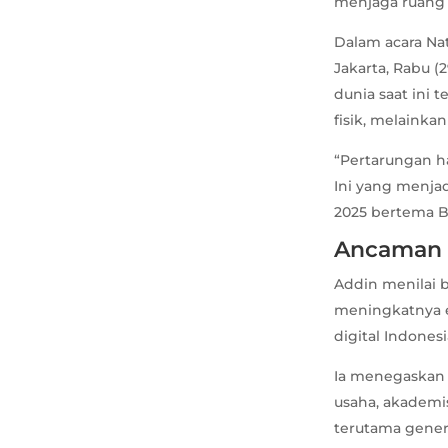
menjaga ruang 
Dalam acara Nat
Jakarta, Rabu 
dunia saat ini
fisik, melainka
“Pertarungan har
Ini yang menja
2025 bertema B
Ancaman S
Addin menilai 
meningkatnya e
digital Indonesi
Ia menegaskan 
usaha, akademis
terutama genera