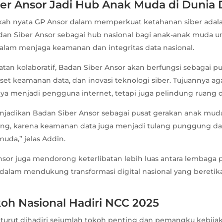
er Ansor Jadi Hub Anak Muda di Dunia D
gkah nyata GP Ansor dalam memperkuat ketahanan siber ada
an Siber Ansor sebagai hub nasional bagi anak-anak muda u
dalam menjaga keamanan dan integritas data nasional.
tan kolaboratif, Badan Siber Ansor akan berfungsi sebagai pu
, riset keamanan data, dan inovasi teknologi siber. Tujuannya a
ya menjadi pengguna internet, tetapi juga pelindung ruang d
njadikan Badan Siber Ansor sebagai pusat gerakan anak muda
nting, karena keamanan data juga menjadi tulang punggung dar
uda,” jelas Addin.
Ansor juga mendorong keterlibatan lebih luas antara lembaga
 dalam mendukung transformasi digital nasional yang beretik
oh Nasional Hadiri NCC 2025
 turut dihadiri sejumlah tokoh penting dan pemangku kebijak