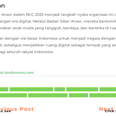
an
P Ansor dalam NCC 2025 menjadi langkah nyata organisasi ini
ngan era digital. Melalui Badan Siber Ansor, mereka berkom
kan anak muda yang tangguh, berdaya, dan beretika di rua
ejalan dengan visi besar Indonesia untuk menjadi negara denga
at, sekaligus menjadikan ruang digital sebagai tempat yang ama
agi seluruh rakyat Indonesia.
al.sindonews.com
MUDA
BADAN SIBER ANSOR
BSSN
DATA SECURITY
EKONOM
NAN DIGITAL
KOLABORASI SIBER
NCC 2025
TRANSFORMA
vious Post
Next