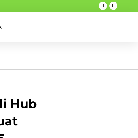
k
di Hub
uat