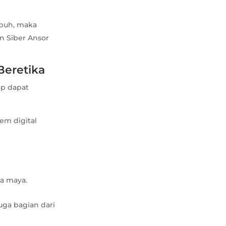
apuh, maka
n Siber Ansor
Beretika
ap dapat
tem digital
ia maya.
uga bagian dari