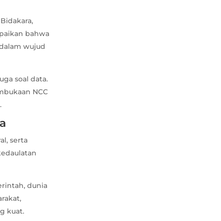
 Bidakara,
mpaikan bahwa
 dalam wujud
uga soal data.
pembukaan NCC
.
a
l, serta
kedaulatan
rintah, dunia
arakat,
g kuat.