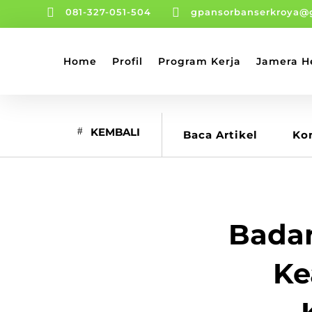


081-327-051-504
gpansorbanserkroya@
Home
Profil
Program Kerja
Jamera H
KEMBALI
Baca Artikel
Ko
Badan
Ke