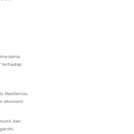
sama-sama
f terhadap
c Resilience,
an ekonomi
konomi dan
garuhi