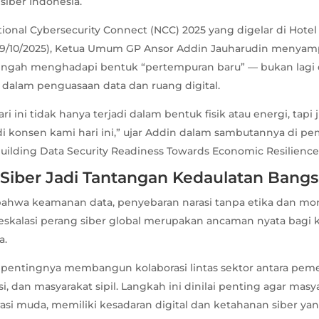
siber Indonesia.
ional Cybersecurity Connect (NCC) 2025 yang digelar di Hotel
(29/10/2025), Ketua Umum GP Ansor Addin Jauharudin menya
 tengah menghadapi bentuk “pertempuran baru” — bukan lagi
n dalam penguasaan data dan ruang digital.
i ini tidak hanya terjadi dalam bentuk fisik atau energi, tapi j
di konsen kami hari ini,” ujar Addin dalam sambutannya di 
uilding Data Security Readiness Towards Economic Resilience
iber Jadi Tantangan Kedaulatan Bangs
bahwa keamanan data, penyebaran narasi tanpa etika dan mora
skalasi perang siber global merupakan ancaman nyata bagi 
a.
pentingnya membangun kolaborasi lintas sektor antara peme
i, dan masyarakat sipil. Langkah ini dinilai penting agar masy
si muda, memiliki kesadaran digital dan ketahanan siber yan