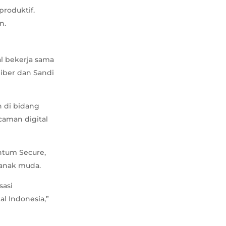
produktif.
n.
l bekerja sama
iber dan Sandi
n di bidang
caman digital
antum Secure,
 anak muda.
sasi
l Indonesia,”