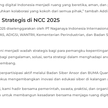
ng digital Indonesia menjadi ruang yang beretika, aman, dan 
tuhkan kolaborasi yang kokoh dari semua pihak,” tambah Addi
 Strategis di NCC 2025
025 diselenggarakan oleh PT Naganaya Indonesia Internasiona
S, ADIGSI, WANTRII, Kementerian Perindustrian, dan Badan S
ini menjadi wadah strategis bagi para pemangku kepentinga
bagi pengalaman, solusi, serta strategi dalam menghadapi an
rkembang.
 berpartisipasi aktif melalui Badan Siber Ansor dan BUMA Qu
fokus mengembangkan inovasi dan edukasi siber di kalangan
i, kami hadir bersama pemerintah, swasta, praktisi, dan organi
 untuk membangun kesadaran bersama menjaga ruang digita