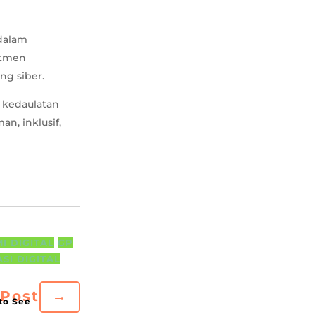
 dalam
itmen
ng siber.
n kedaulatan
n, inklusif,
I DIGITAL
GP
SI DIGITAL
 Post
→