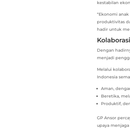
kestabilan ekon
“Ekonomi anak 
produktivitas 
hadir untuk me
Kolaboras
Dengan hadirny
menjadi pengge
Melalui kolabora
Indonesia sema
Aman, dengan
Beretika, mela
Produktif, de
GP Ansor percay
upaya menjaga 