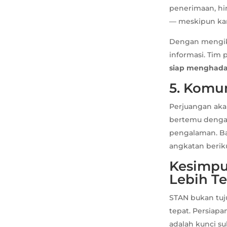
penerimaan, hi
— meskipun ka
Dengan mengi
informasi. Ti
siap menghada
5. Komu
Perjuangan akan
bertemu dengan
pengalaman. Ba
angkatan berik
Kesimpu
Lebih Te
STAN bukan tuj
tepat. Persiap
adalah kunci s