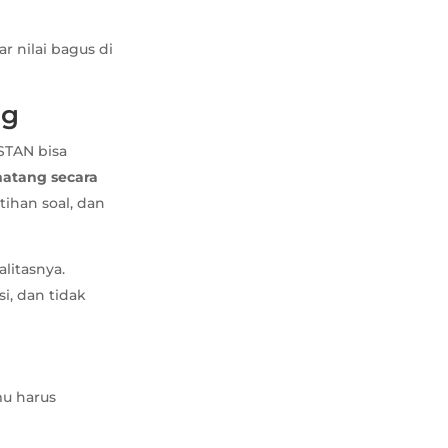
r nilai bagus di
ng
STAN bisa
atang secara
tihan soal, dan
litasnya.
i, dan tidak
mu harus