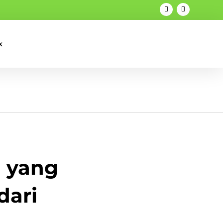
k
l yang
dari