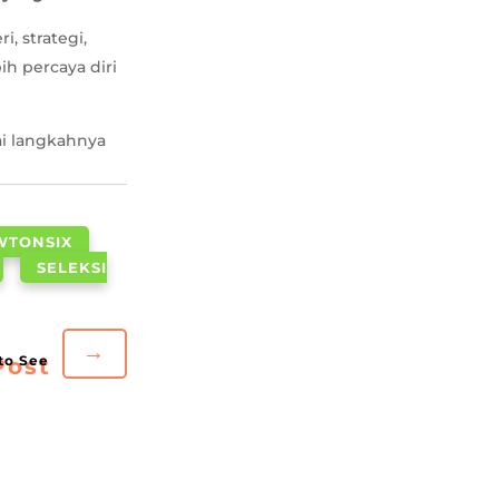
, strategi,
ih percaya diri
ai langkahnya
WTONSIX
SELEKSI
→
Post