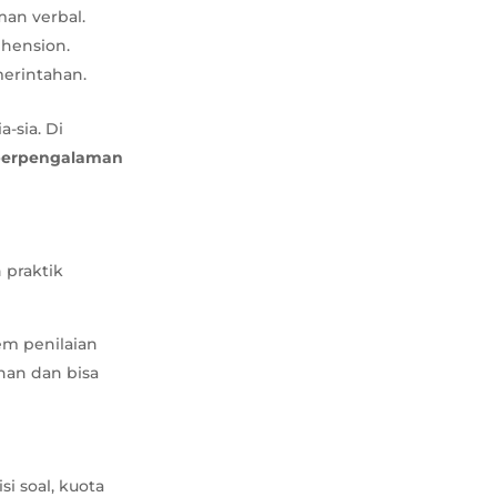
an verbal.
hension.
merintahan.
-sia. Di
berpengalaman
 praktik
em penilaian
ahan dan bisa
si soal, kuota