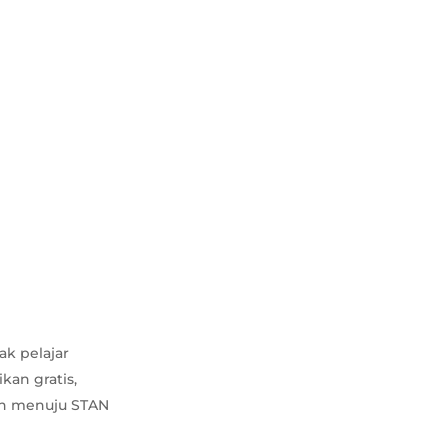
k pelajar
kan gratis,
lan menuju STAN