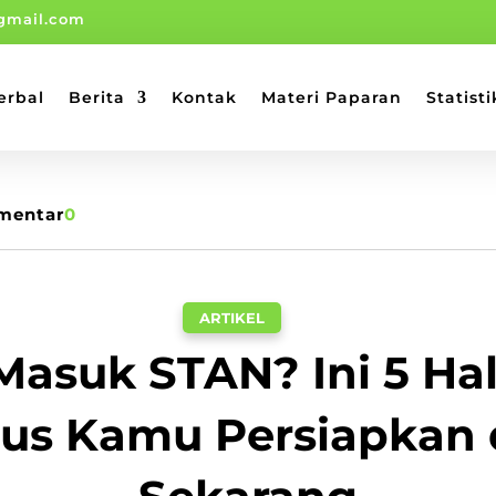
gmail.com
erbal
Berita
Kontak
Materi Paparan
Statisti
mentar
0
ARTIKEL
Masuk STAN? Ini 5 Ha
us Kamu Persiapkan 