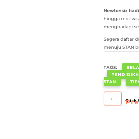
Newtonsix hadi
hingga motivasi
menghadapi sel
Segera daftar 
menuju STAN b
TAGS:
BELA
PENDIDIKA
STAN
TIP
←
Pre