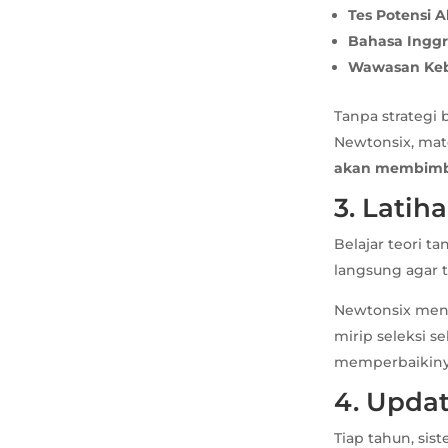
Tes Potensi 
Bahasa Inggr
Wawasan Keba
Tanpa strategi 
Newtonsix, mate
akan membimbin
3. Latih
Belajar teori t
langsung agar 
Newtonsix men
mirip seleksi s
memperbaikinya
4. Updat
Tiap tahun, sis