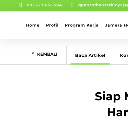


081-327-051-504
gpansorbanserkroya@
Home
Profil
Program Kerja
Jamera H
KEMBALI
Baca Artikel
Ko
Siap 
Har