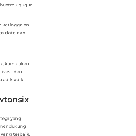
embuatmu gugur
r ketinggalan
-to-date dan
ix, kamu akan
ivasi, dan
u adik-adik
wtonsix
ategi yang
g mendukung
 yang terbaik.