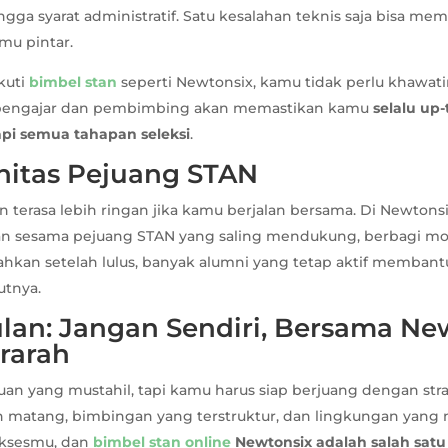
ngga syarat administratif. Satu kesalahan teknis saja bisa m
mu pintar.
kuti
bimbel stan
seperti Newtonsix, kamu tidak perlu khawati
m pengajar dan pembimbing akan memastikan kamu
selalu up
pi semua tahapan seleksi
.
nitas Pejuang STAN
 terasa lebih ringan jika kamu berjalan bersama. Di Newtons
 sesama pejuang STAN yang saling mendukung, berbagi mot
hkan setelah lulus, banyak alumni yang tetap aktif membant
utnya.
lan: Jangan Sendiri, Bersama Ne
rarah
uan yang mustahil, tapi kamu harus siap berjuang dengan str
an matang, bimbingan yang terstruktur, dan lingkungan yan
uksesmu, dan
bimbel stan online
Newtonsix adalah salah satu