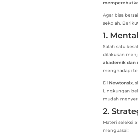
memperebutkan
Agar bisa bersa
sekolah. Beriku
1. Menta
Salah satu kes
dilakukan menj
akademik dan 
menghadapi te
Di
Newtonsix
, 
Lingkungan bela
mudah menyer
2. Strat
Materi seleksi 
menguasai: