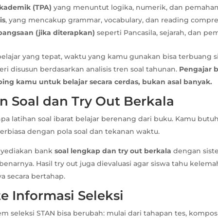
Akademik (TPA)
yang menuntut logika, numerik, dan pemaham
is
, yang mencakup grammar, vocabulary, dan reading compre
ngsaan (jika diterapkan)
seperti Pancasila, sejarah, dan pe
belajar yang tepat, waktu yang kamu gunakan bisa terbuang sia
ri disusun berdasarkan analisis tren soal tahunan.
Pengajar 
g kamu untuk belajar secara cerdas, bukan asal banyak.
an Soal dan Try Out Berkala
anpa latihan soal ibarat belajar berenang dari buku. Kamu butuh
terbiasa dengan pola soal dan tekanan waktu.
yediakan bank
soal lengkap dan try out berkala
dengan sist
ebenarnya. Hasil try out juga dievaluasi agar siswa tahu kelem
 secara bertahap.
e Informasi Seleksi
tem seleksi STAN bisa berubah: mulai dari tahapan tes, komposi