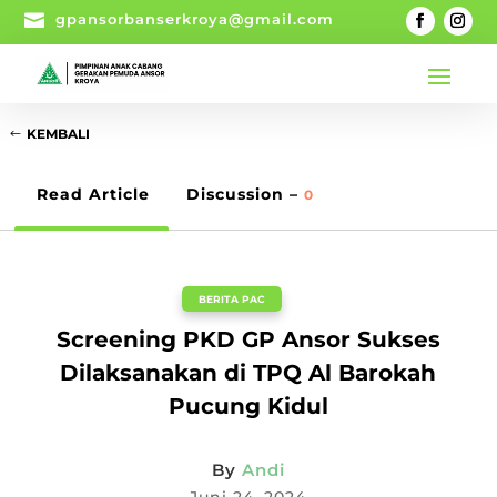

gpansorbanserkroya@gmail.com
KEMBALI
Read Article
Discussion –
0
BERITA PAC
Screening PKD GP Ansor Sukses
Dilaksanakan di TPQ Al Barokah
Pucung Kidul
By
Andi