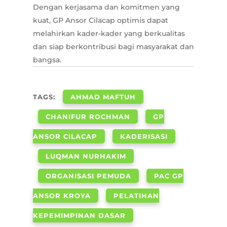
Dengan kerjasama dan komitmen yang
kuat, GP Ansor Cilacap optimis dapat
melahirkan kader-kader yang berkualitas
dan siap berkontribusi bagi masyarakat dan
bangsa.
TAGS:
AHMAD MAFTUH
CHANIFUR ROCHMAN
GP
ANSOR CILACAP
KADERISASI
LUQMAN NURHAKIM
ORGANISASI PEMUDA
PAC GP
ANSOR KROYA
PELATIHAN
KEPEMIMPINAN DASAR