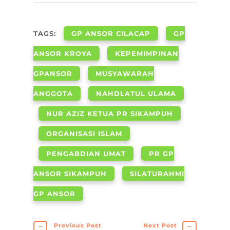
TAGS:
GP ANSOR CILACAP
GP
ANSOR KROYA
KEPEMIMPINAN
GPANSOR
MUSYAWARAH
ANGGOTA
NAHDLATUL ULAMA
NUR AZIZ KETUA PR SIKAMPUH
ORGANISASI ISLAM
PENGABDIAN UMAT
PR GP
ANSOR SIKAMPUH
SILATURAHMI
GP ANSOR
←
Previous Post
Next Post
→