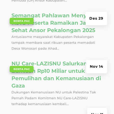
Pemuda (GP) Ansor Kabupaten...
Semangat Pahlawan Menyala,
Des 29
|
BERITA PAC
7.575 Peserta Ramaikan Jalan
Sehat Ansor Pekalongan 2025
Antusiasme masyarakat Kabupaten Pekalongan
tampak membara saat ribuan peserta memadati
Desa Wonosari pada Ahad...
NU Care-LAZISNU Salurkan
Nov 14
|
BERITA PAC
Bantuan Rp10 Miliar untuk
Pemulihan dan Kemanusiaan di
Gaza
Dukungan Kemanusiaan NU untuk Palestina Tak
Pernah Padam Komitmen NU Care-LAZISNU
terhadap kemanusiaan kembali...