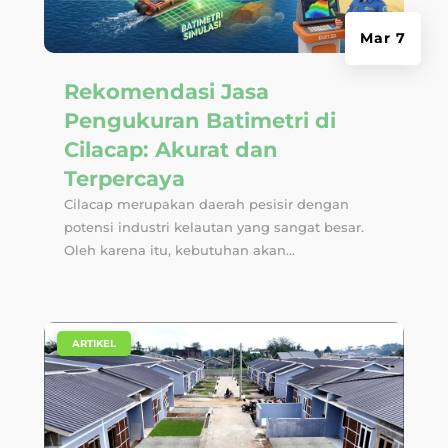
Mar 7
Rekomendasi Jasa
Pengukuran Batimetri di
Cilacap: Akurat dan
Terpercaya
Cilacap merupakan daerah pesisir dengan
potensi industri kelautan yang sangat besar.
Oleh karena itu, kebutuhan akan...
|
ARTIKEL