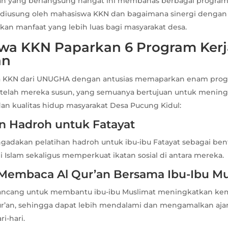
an yang berlangsung hangat ini membahas berbagai program
diusung oleh mahasiswa KKN dan bagaimana sinergi dengan
an manfaat yang lebih luas bagi masyarakat desa.
wa KKN Paparkan 6 Program Kerj
an
a KKN dari UNUGHA dengan antusias memaparkan enam prog
telah mereka susun, yang semuanya bertujuan untuk menin
dan kualitas hidup masyarakat Desa Pucung Kidul:
han Hadroh untuk Fatayat
adakan pelatihan hadroh untuk ibu-ibu Fatayat sebagai bent
 Islam sekaligus memperkuat ikatan sosial di antara mereka.
r Membaca Al Qur’an Bersama Ibu-Ibu M
irancang untuk membantu ibu-ibu Muslimat meningkatkan 
’an, sehingga dapat lebih mendalami dan mengamalkan ajar
i-hari.