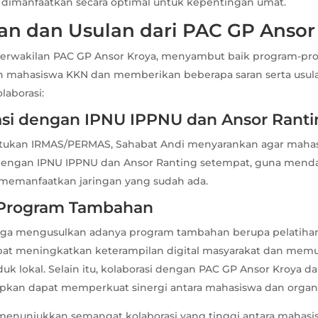
 dimanfaatkan secara optimal untuk kepentingan umat.
n dan Usulan dari PAC GP Ansor
perwakilan PAC GP Ansor Kroya, menyambut baik program-pr
h mahasiswa KKN dan memberikan beberapa saran serta usul
aborasi:
rasi dengan IPNU IPPNU dan Ansor Rant
ukan IRMAS/PERMAS, Sahabat Andi menyarankan agar maha
 dengan IPNU IPPNU dan Ansor Ranting setempat, guna mend
memanfaatkan jaringan yang sudah ada.
n Program Tambahan
juga mengusulkan adanya program tambahan berupa pelatiha
pat meningkatkan keterampilan digital masyarakat dan me
k lokal. Selain itu, kolaborasi dengan PAC GP Ansor Kroya d
apkan dapat memperkuat sinergi antara mahasiswa dan organis
menunjukkan semangat kolaborasi yang tinggi antara mahas