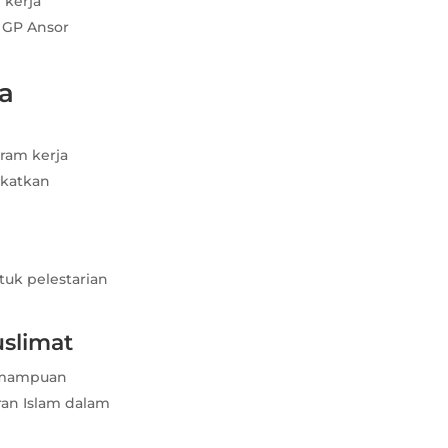
 kerja
 GP Ansor
a
ram kerja
gkatkan
uk pelestarian
uslimat
kemampuan
an Islam dalam