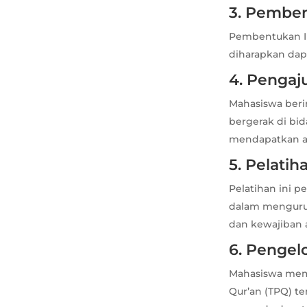
3. Pembe
Pembentukan Ik
diharapkan dap
4. Pengaj
Mahasiswa beri
bergerak di bi
mendapatkan ak
5. Pelati
Pelatihan ini 
dalam mengurus 
dan kewajiban
6. Pengel
Mahasiswa mem
Qur’an (TPQ) t