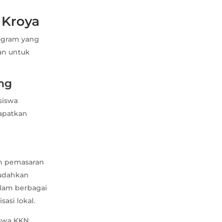
 Kroya
ogram yang
an untuk
ing
siswa
apatkan
n pemasaran
mudahkan
alam berbagai
asi lokal.
iswa KKN