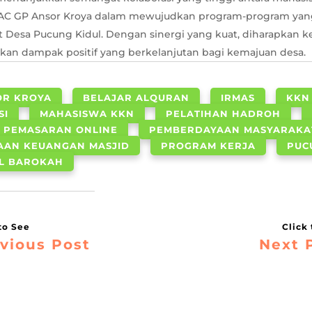
C GP Ansor Kroya dalam mewujudkan program-program yan
 Desa Pucung Kidul. Dengan sinergi yang kuat, diharapkan ke
an dampak positif yang berkelanjutan bagi kemajuan desa.
OR KROYA
BELAJAR ALQURAN
IRMAS
KKN
SI
MAHASISWA KKN
PELATIHAN HADROH
PEMASARAN ONLINE
PEMBERDAYAAN MASYARAKA
AAN KEUANGAN MASJID
PROGRAM KERJA
PUC
AL BAROKAH
vious Post
Next 