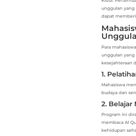
Kidul. Pertemu
unggulan yang 
dapat memberik
Mahasis
Unggul
Para mahasisw
unggulan yang 
kesejahteraan 
1. Pelati
Mahasiswa meng
budaya dan seni
2. Belaja
Program ini d
membaca Al Qur
kehidupan sehar