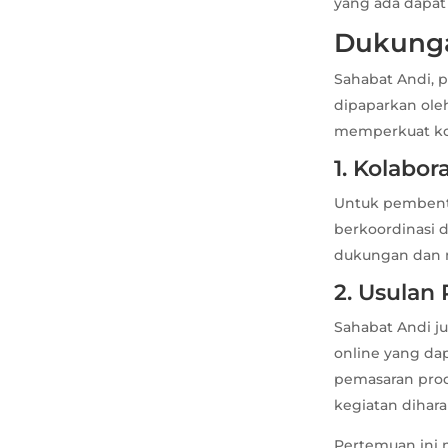
yang ada dapat
Dukunga
Sahabat Andi, 
dipaparkan ole
memperkuat kol
1. Kolabo
Untuk pembent
berkoordinasi
dukungan dan 
2. Usula
Sahabat Andi 
online yang da
pemasaran produ
kegiatan dihar
Pertemuan ini 