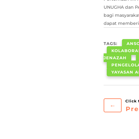
UNUGHA dan PA
bagi masyarakat
dapat memberik
TAGS:
ANS
KOLABORA
JENAZAH
PENGELOL
YAYASAN 
←
Pre