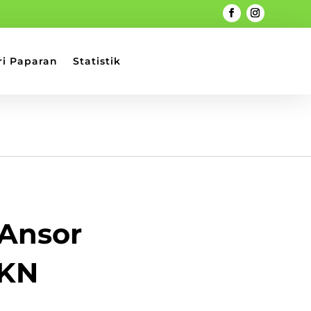
ri Paparan
Statistik
 Ansor
KKN