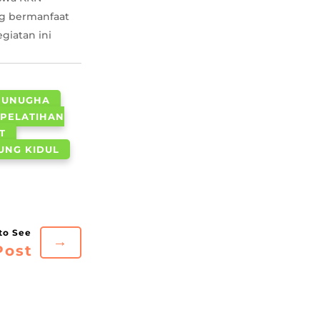
g bermanfaat
giatan ini
 UNUGHA
PELATIHAN
T
UNG KIDUL
→
Post