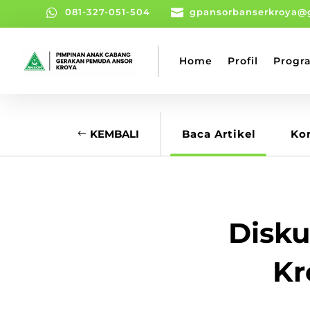

081-327-051-504

gpansorbanserkroya@
Home
Profil
Progr
KEMBALI
Baca Artikel
Ko
Disku
Kr