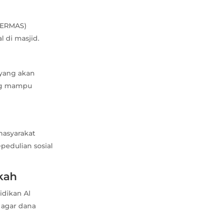
(PERMAS)
 di masjid.
 yang akan
ang mampu
masyarakat
pedulian sosial
kah
dikan Al
 agar dana