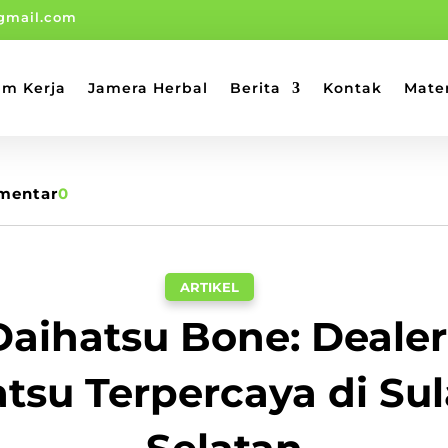
gmail.com
am Kerja
Jamera Herbal
Berita
Kontak
Mate
mentar
0
ARTIKEL
Daihatsu Bone: Deale
tsu Terpercaya di Su