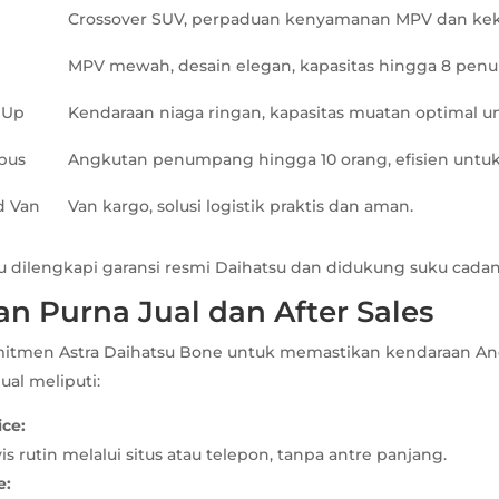
Crossover SUV, perpaduan kenyamanan MPV dan kek
MPV mewah, desain elegan, kapasitas hingga 8 pen
 Up
Kendaraan niaga ringan, kapasitas muatan optimal u
bus
Angkutan penumpang hingga 10 orang, efisien untuk 
d Van
Van kargo, solusi logistik praktis dan aman.
 dilengkapi garansi resmi Daihatsu dan didukung suku cadang
an Purna Jual dan After Sales
tmen Astra Daihatsu Bone untuk memastikan kendaraan And
ual meliputi:
ice:
is rutin melalui situs atau telepon, tanpa antre panjang.
e: