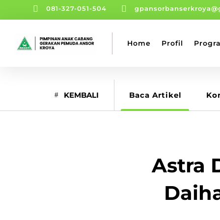


081-327-051-504
gpansorbanserkroya@
Home
Profil
Progr
KEMBALI
Baca Artikel
Ko
Astra 
Daiha