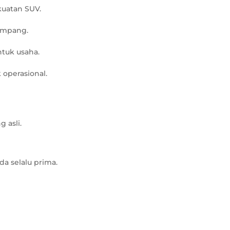
uatan SUV.
umpang.
ntuk usaha.
operasional.
 asli.
a selalu prima.