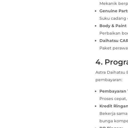
Mekanik berp
Genuine Parts
Suku cadang d
Body & Paint 
Perbaikan bod
Daihatsu CAR
Paket perawat
4. Prog
Astra Daihats
pembayaran:
Pembayaran 
Proses cepat
Kredit Ringan
Bekerja sama 
bunga kompet