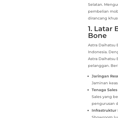
Selatan. Mengu
pembelian mobil
dirancang khu
1. Latar
Bone
Astra Daihatsu 
Indonesia. Den
Astra Daihatsu
pelanggan. Ber
Jaringan Resm
Jaminan keasl
Tenaga Sales 
Sales yang b
pengurusan 
Infrastruktur
Showroom luas