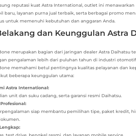
sung reputasi kuat Astra International, outlet ini menawark
 baru, layanan purna jual terbaik, serta berbagai promo men
sus untuk memenuhi kebutuhan dan anggaran Anda.
 Belakang dan Keunggulan Astra 
Bone merupakan bagian dari jaringan dealer Astra Daihatsu te
gan pengalaman lebih dari puluhan tahun di industri otomotif
 Bone memahami betul pentingnya kualitas pelayanan dan k
ikut beberapa keunggulan utama:
i Astra International:
ian unit dan suku cadang, serta garansi resmi Daihatsu.
Profesional:
erpengalaman siap membantu pemilihan tipe, paket kredit, h
dokumen.
 Lengkap:
, test drive, bengkel resmi, dan layanan mobile service.