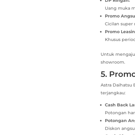
DP Ringan:
Uang muka mul
Promo Angsu
Cicilan super
Promo Leasin
Khusus perio
Untuk mengajuk
showroom.
5. Prom
Astra Daihatsu
terjangkau:
Cash Back L
Potongan har
Potongan An
Diskon angsu