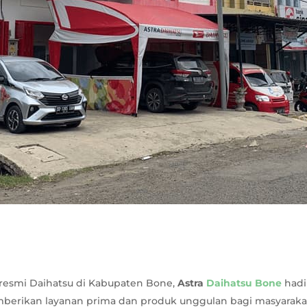
 resmi Daihatsu di Kabupaten Bone,
Astra
Daihatsu Bone
had
erikan layanan prima dan produk unggulan bagi masyaraka