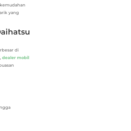
an kemudahan
arik yang
Daihatsu
rbesar di
,
dealer mobil
epuasan
ingga