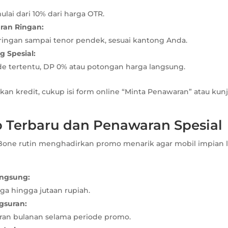
ai dari 10% dari harga OTR.
ran Ringan:
 ringan sampai tenor pendek, sesuai kantong Anda.
g Spesial:
de tertentu, DP 0% atau potongan harga langsung.
an kredit, cukup isi form online “Minta Penawaran” atau kun
o Terbaru dan Penawaran Spesial
 Bone rutin menghadirkan promo menarik agar mobil impian 
angsung:
ga hingga jutaan rupiah.
gsuran:
ran bulanan selama periode promo.