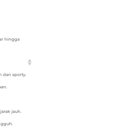
car hingga
 dan sporty.
aan.
arak jauh.
ngguh.