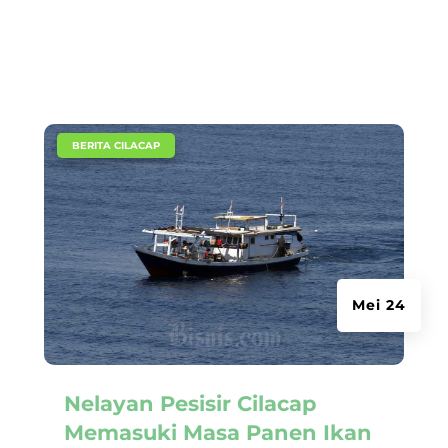
|
BERITA CILACAP
Mei 24
Nelayan Pesisir Cilacap
Memasuki Masa Panen Ikan