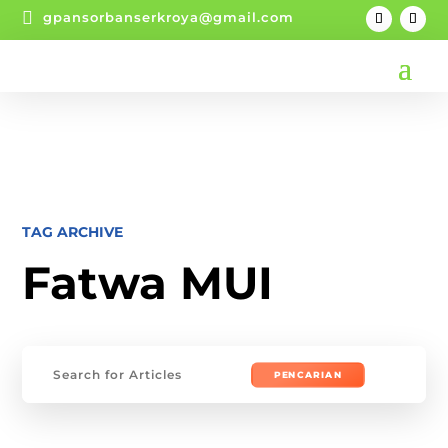

gpansorbanserkroya@gmail.com
TAG ARCHIVE
Fatwa MUI
Mencari: