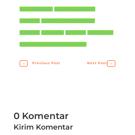
PATI SUDEWO
KORUPSI KEPALA
DAERAH
KORUPSI PEMERINTAH
DAERAH
KPK 2026
OTT KPK
PENGISIAN
JABATAN PERANGKAT DESA
←
Previous Post
Next Post
→
0 Komentar
Kirim Komentar