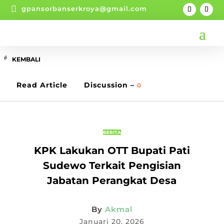

gpansorbanserkroya@gmail.com
KEMBALI
Read Article
Discussion –
0
BERITA
KPK Lakukan OTT Bupati Pati
Sudewo Terkait Pengisian
Jabatan Perangkat Desa
By
Akmal
Januari 20, 2026