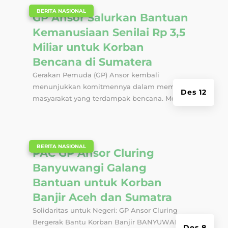
|
BERITA NASIONAL
GP Ansor Salurkan Bantuan
Kemanusiaan Senilai Rp 3,5
Miliar untuk Korban
Bencana di Sumatera
Gerakan Pemuda (GP) Ansor kembali
menunjukkan komitmennya dalam membantu
Des 12
masyarakat yang terdampak bencana. Melalui...
|
BERITA NASIONAL
PAC GP Ansor Cluring
Banyuwangi Galang
Bantuan untuk Korban
Banjir Aceh dan Sumatra
Solidaritas untuk Negeri: GP Ansor Cluring
Bergerak Bantu Korban Banjir BANYUWANGI
Des 8