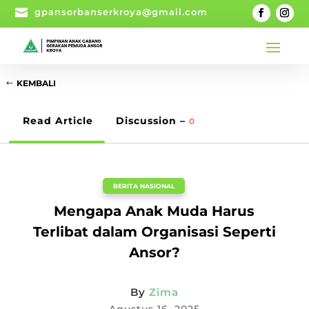

gpansorbanserkroya@gmail.com
KEMBALI
Read Article
Discussion –
0
BERITA NASIONAL
Mengapa Anak Muda Harus
Terlibat dalam Organisasi Seperti
Ansor?
By
Zima