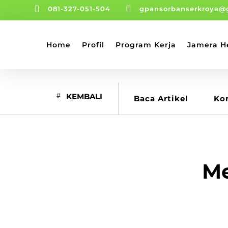


081-327-051-504
gpansorbanserkroya@
Home
Profil
Program Kerja
Jamera H
KEMBALI
Baca Artikel
Ko
Me