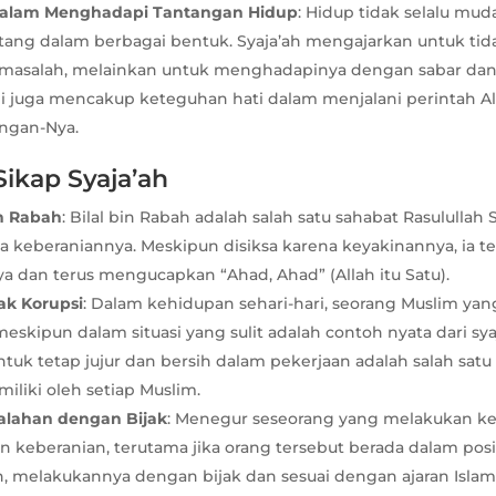
dalam Menghadapi Tantangan Hidup
: Hidup tidak selalu mud
tang dalam berbagai bentuk. Syaja’ah mengajarkan untuk tid
asalah, melainkan untuk menghadapinya dengan sabar dan
ni juga mencakup keteguhan hati dalam menjalani perintah A
angan-Nya.
Sikap Syaja’ah
in Rabah
: Bilal bin Rabah adalah salah satu sahabat Rasululla
a keberaniannya. Meskipun disiksa karena keyakinannya, ia t
a dan terus mengucapkan “Ahad, Ahad” (Allah itu Satu).
ak Korupsi
: Dalam kehidupan sehari-hari, seorang Muslim ya
meskipun dalam situasi yang sulit adalah contoh nyata dari sya
tuk tetap jujur dan bersih dalam pekerjaan adalah salah satu
miliki oleh setiap Muslim.
alahan dengan Bijak
: Menegur seseorang yang melakukan k
keberanian, terutama jika orang tersebut berada dalam posis
n, melakukannya dengan bijak dan sesuai dengan ajaran Islam