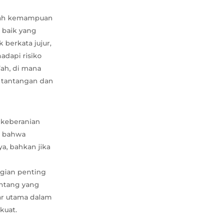
dalah kemampuan
 baik yang
 berkata jujur,
dapi risiko
’ah, di mana
k tantangan dan
h keberanian
an bahwa
a, bahkan jika
agian penting
entang yang
lar utama dalam
kuat.