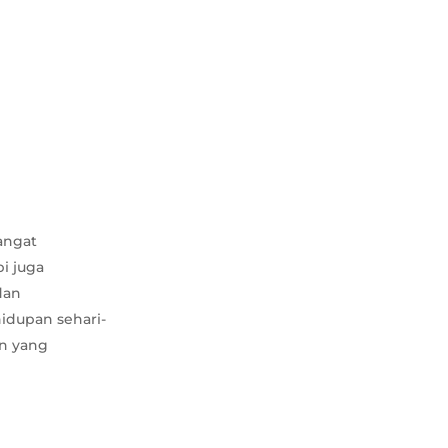
sangat
pi juga
dan
idupan sehari-
an yang