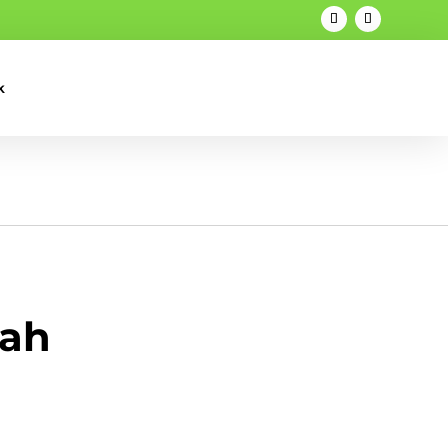
k
’ah