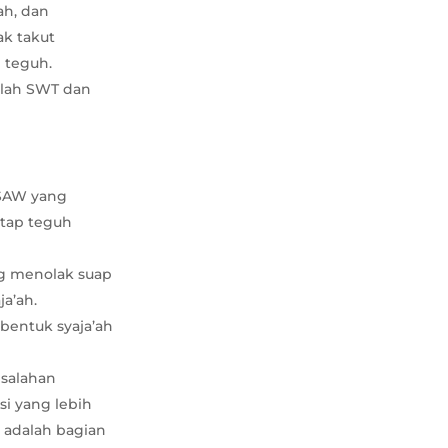
ah, dan
ak takut
 teguh.
llah SWT dan
h SAW yang
etap teguh
ng menolak suap
ja’ah.
 bentuk syaja’ah
esalahan
i yang lebih
 adalah bagian