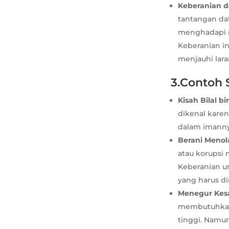
Keberanian 
tantangan da
menghadapi m
Keberanian i
menjauhi lar
3.Contoh 
Kisah Bilal b
dikenal karen
dalam imanny
Berani Menol
atau korupsi 
Keberanian un
yang harus di
Menegur Kes
membutuhkan 
tinggi. Namu