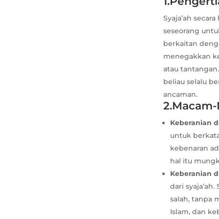
1.Pengerti
Syaja’ah secara
seseorang untu
berkaitan deng
menegakkan kea
atau tantangan.
beliau selalu 
ancaman.
2.Macam-
Keberanian d
untuk berkata
kebenaran ad
hal itu mungk
Keberanian 
dari syaja’a
salah, tanpa 
Islam, dan k