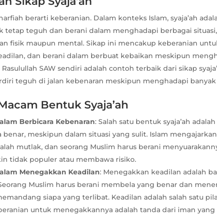
an Sikap Syaja’ah
 harfiah berarti keberanian. Dalam konteks Islam, syaja’ah a
k tetap teguh dan berani dalam menghadapi berbagai situasi,
an fisik maupun mental. Sikap ini mencakup keberanian untuk
dilan, dan berani dalam berbuat kebaikan meskipun mengha
 Rasulullah SAW sendiri adalah contoh terbaik dari sikap syaja
berdiri teguh di jalan kebenaran meskipun menghadapi banya
Macam Bentuk Syaja’ah
alam Berbicara Kebenaran
: Salah satu bentuk syaja’ah adala
 benar, meskipun dalam situasi yang sulit. Islam mengajark
alah mutlak, dan seorang Muslim harus berani menyuarakanny
in tidak populer atau membawa risiko.
dalam Menegakkan Keadilan
: Menegakkan keadilan adalah b
h. Seorang Muslim harus berani membela yang benar dan men
memandang siapa yang terlibat. Keadilan adalah salah satu pi
eberanian untuk menegakkannya adalah tanda dari iman yang 