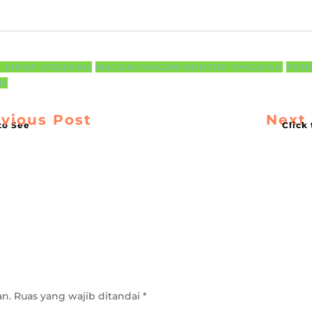
 SIKAP SYAJA'AH
MACAM-MACAM BENTUK SYAJA'AH
PEN
AH
vious Post
Next
an.
Ruas yang wajib ditandai
*