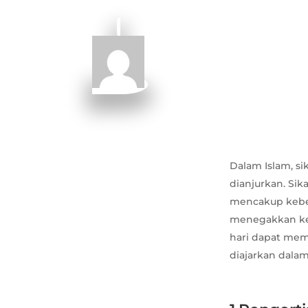
Dalam Islam, si
dianjurkan. Sik
mencakup keber
menegakkan kea
hari dapat mem
diajarkan dalam