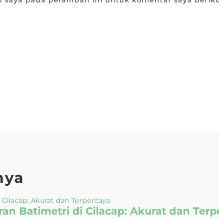
b saya pada peramban ini untuk komentar saya berik
nya
n Batimetri di Cilacap: Akurat dan Terp