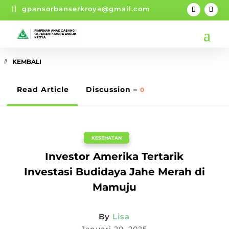

gpansorbanserkroya@gmail.com
KEMBALI
Read Article
Discussion –
0
KESEHATAN
Investor Amerika Tertarik
Investasi Budidaya Jahe Merah di
Mamuju
By
Lisa