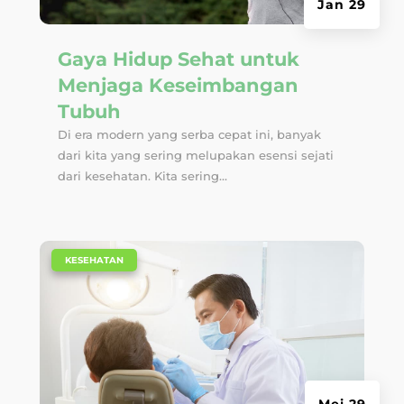
Jan 29
Gaya Hidup Sehat untuk
Menjaga Keseimbangan
Tubuh
Di era modern yang serba cepat ini, banyak
dari kita yang sering melupakan esensi sejati
dari kesehatan. Kita sering...
|
KESEHATAN