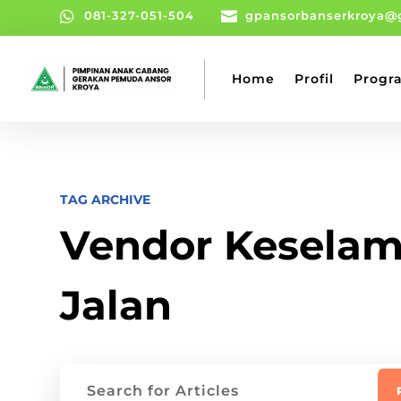

081-327-051-504

gpansorbanserkroya@
Home
Profil
Progr
TAG ARCHIVE
Vendor Kesela
Jalan