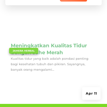
Meningkatkan Kualitas Tidur
|
JAMERA HERBAL
dengan Jahe Merah
Kualitas tidur yang baik adalah pondasi penting
bagi kesehatan tubuh dan pikiran. Sayangnya,
banyak orang mengalami...
Apr 11