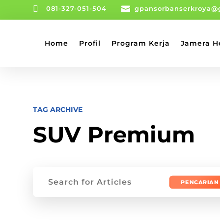

081-327-051-504

gpansorbanserkroya@
Home
Profil
Program Kerja
Jamera H
TAG ARCHIVE
SUV Premium
Mencari: