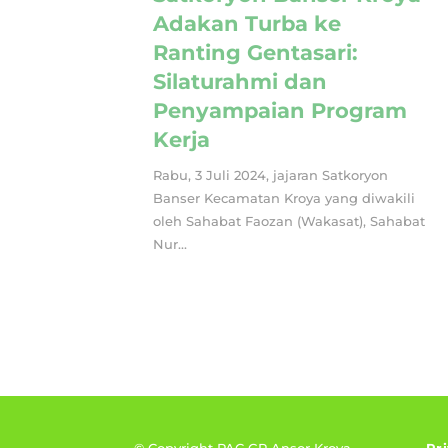
Adakan Turba ke
Ranting Gentasari:
Silaturahmi dan
Penyampaian Program
Kerja
Rabu, 3 Juli 2024, jajaran Satkoryon
Banser Kecamatan Kroya yang diwakili
oleh Sahabat Faozan (Wakasat), Sahabat
Nur...
© Copyright PAC GP Ansor Kroya
•
Pr