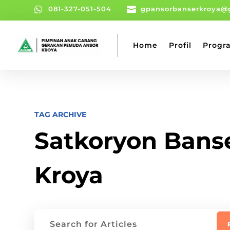

081-327-051-504

gpansorbanserkroya@
Home
Profil
Progr
TAG ARCHIVE
Satkoryon Bans
Kroya