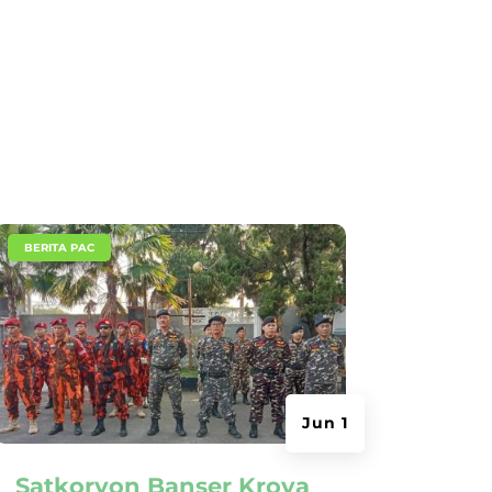
|
BERITA PAC
Jun 1
Satkoryon Banser Kroya