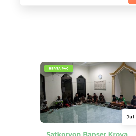
|
BERITA PAC
Jul
Satkoryon Banser Kroya