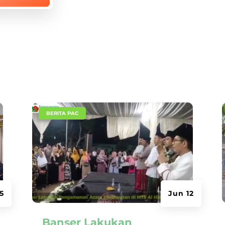
|
BERITA PAC
 5
Jun 12
Banser Lakukan