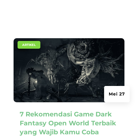
|
ARTIKEL
Mei 27
7 Rekomendasi Game Dark
Fantasy Open World Terbaik
yang Wajib Kamu Coba