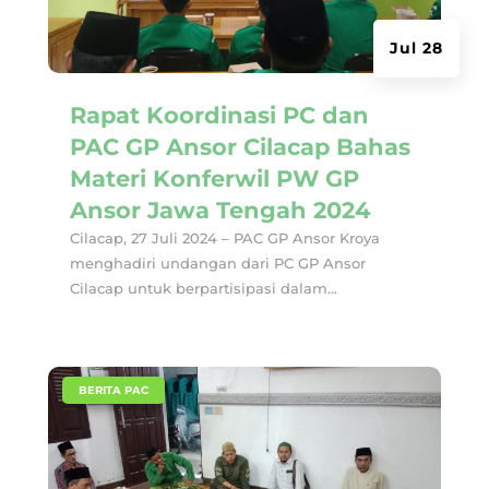
Jul 28
Rapat Koordinasi PC dan
PAC GP Ansor Cilacap Bahas
Materi Konferwil PW GP
Ansor Jawa Tengah 2024
Cilacap, 27 Juli 2024 – PAC GP Ansor Kroya
menghadiri undangan dari PC GP Ansor
Cilacap untuk berpartisipasi dalam...
|
BERITA PAC