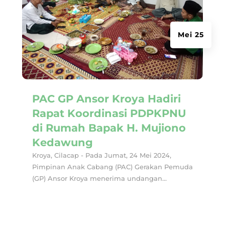
Mei 25
PAC GP Ansor Kroya Hadiri
Rapat Koordinasi PDPKPNU
di Rumah Bapak H. Mujiono
Kedawung
Kroya, Cilacap - Pada Jumat, 24 Mei 2024,
Pimpinan Anak Cabang (PAC) Gerakan Pemuda
(GP) Ansor Kroya menerima undangan...