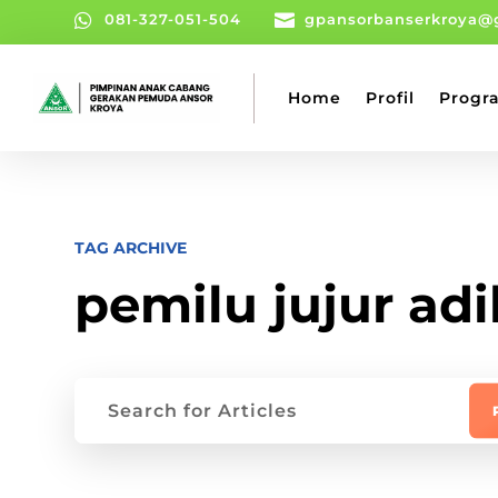

081-327-051-504

gpansorbanserkroya@
Home
Profil
Progr
TAG ARCHIVE
pemilu jujur adi