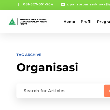

081-327-051-504

gpansorbanserkroya@
Home
Profil
Progr
TAG ARCHIVE
Organisasi