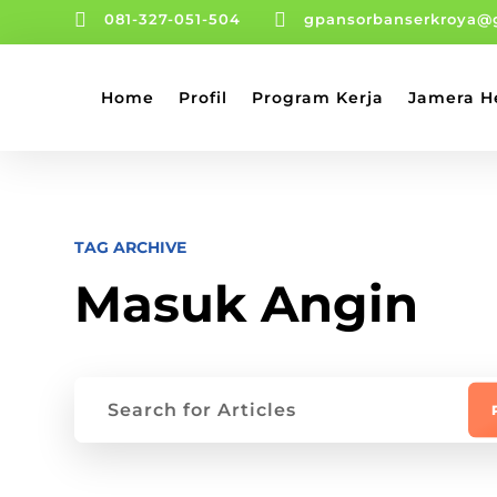


081-327-051-504
gpansorbanserkroya@
Home
Profil
Program Kerja
Jamera H
TAG ARCHIVE
Masuk Angin