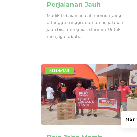
Perjalanan Jauh
Mudik Lebaran adalah momen yang
ditunggu-tunggu, namun perjalanan
jauh bisa menguras stamina. Untuk
menjaga tubuh...
|
KESEHATAN
Mar 