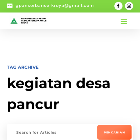

gpansorbanserkroya@gmail.com
TAG ARCHIVE
kegiatan desa
pancur