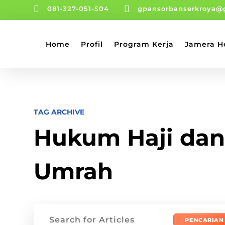


081-327-051-504
gpansorbanserkroya@
Home
Profil
Program Kerja
Jamera H
TAG ARCHIVE
Hukum Haji da
Umrah
Mencari: