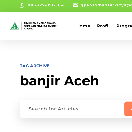

081-327-051-504

gpansorbanserkroya@
Home
Profil
Progr
TAG ARCHIVE
banjir Aceh