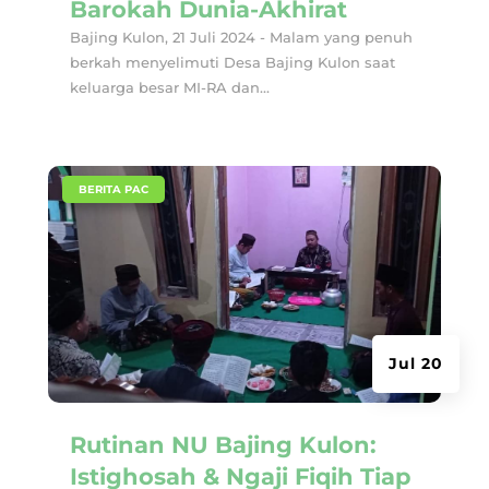
Barokah Dunia-Akhirat
Bajing Kulon, 21 Juli 2024 - Malam yang penuh
berkah menyelimuti Desa Bajing Kulon saat
keluarga besar MI-RA dan...
|
BERITA PAC
Jul 20
Rutinan NU Bajing Kulon:
Istighosah & Ngaji Fiqih Tiap