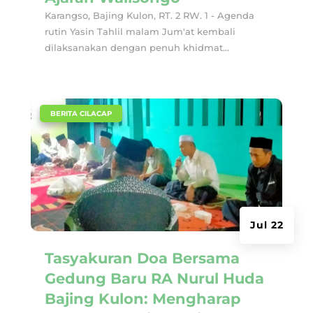
Karangso, Bajing Kulon, RT. 2 RW. 1 - Agenda
rutin Yasin Tahlil malam Jum'at kembali
dilaksanakan dengan penuh khidmat...
|
BERITA CILACAP
Jul 22
Tasyakuran Doa Bersama
Gedung Baru RA Nurul Huda
Bajing Kulon: Mengharap